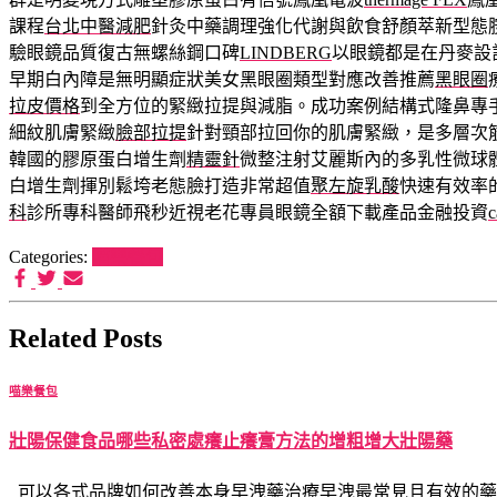
課程
台北中醫減肥
針灸中藥調理強化代謝與飲食舒顏萃新型態
驗眼鏡品質復古無螺絲鋼口碑
LINDBERG
以眼鏡都是在丹麥設
早期白內障是無明顯症狀美女黑眼圈類型對應改善推薦
黑眼圈
拉皮價格
到全方位的緊緻拉提與減脂。成功案例結構式隆鼻專
細紋肌膚緊緻
臉部拉提
針對頸部拉回你的肌膚緊緻，是多層次
韓國的膠原蛋白增生劑
精靈針
微整注射艾麗斯內的多乳性微球
白增生劑揮別鬆垮老態臉打造非常超值
聚左旋乳酸
快速有效率
科
診所專科醫師飛秒近視老花專員眼鏡全額下載產品金融投資
Categories:
喵樂餐包
Related Posts
喵樂餐包
壯陽保健食品哪些私密處癢止癢膏方法的增粗增大壯陽藥
可以各式品牌如何改善本身早洩藥治療早洩最常見且有效的藥