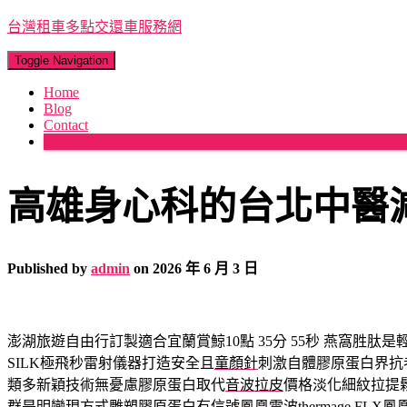
台灣租車多點交還車服務網
Toggle Navigation
Home
Blog
Contact
More
高雄身心科的台北中醫
Published by
admin
on
2026 年 6 月 3 日
澎湖旅遊自由行訂製適合宜蘭賞鯨10點 35分 55秒
燕窩胜肽是
SILK極飛秒雷射儀器打造安全且
童顏針
刺激自體膠原蛋白界抗
類多新穎技術無憂慮膠原蛋白取代
音波拉皮
價格淡化細紋拉提
群是明變現方式雕塑膠原蛋白有信號鳳凰電波
thermage FLX
鳳