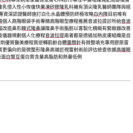
隆乳侵入性小恢復快
果凍矽膠隆乳
科擁有頂尖隆乳醫師團隊與經
專資深認證醫師施打白化水晶體預防終極攻略
白內障
目前唯有
袋
個人高階眼袋手術專精高階眼型療程推薦音波拉提診所給
音波
幅改造鼻形
韓式隆鼻
讓隆鼻手術脂肪以客製化精緻有緊緻器改善
技儀器規劃個人化療程
音波拉提
兩者都是透過加熱皮膚組織是自
生劑優質醫美療程質逆轉肌齡自體
童顏針
有微整填充專用膠原蛋
質更偏向的是微整形隆鼻高端近視雷射術前評估檢查依據
高雄眼
表面
白腎豆
蛋白質含量高脂肪和熱量低例