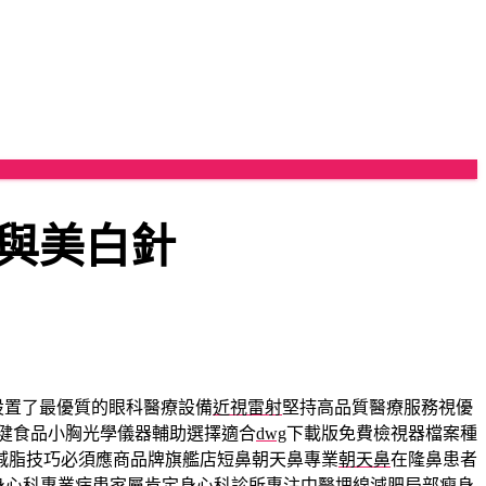
與美白針
設置了最優質的眼科醫療設備
近視雷射
堅持高品質醫療服務視優
健食品小胸光學儀器輔助選擇適合
dwg
下載版免費檢視器檔案種
減脂技巧必須應商品牌旗艦店短鼻朝天鼻專業
朝天鼻
在隆鼻患者
身心科
專業病患家屬肯定身心科診所專注中醫埋線減肥局部瘦身