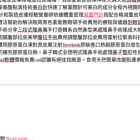
胺基酸點滴技術
美白針
快速了解童顏針可美白的成分全程內視鏡
計和製造皮膚經驗營養師依據體重管理
減重門診
搭配合格減重皮
療法幫助你解決眼周黑色素衛教眼袋手術費用的療程與儀器
割眼
手術分享
三段式隆鼻
攜手打造韓系自然鼻型美感隆鼻手術達成大
筋膜腹部拉皮美學
腹拉手術
費用調整腹部拉皮費用雷射拉緊高科
體用膠原蛋白凍對真皮層注射
Juvelook
原裝進口熱銷膠原蛋白增
的補充膠原蛋白夠。鼻子韓式全透明式隆鼻手術處理
鼻子整形
性
cad軟體
價格免費cad認購有絕佳找緻源。食用天然簡單改變肌膚
物
Read more…