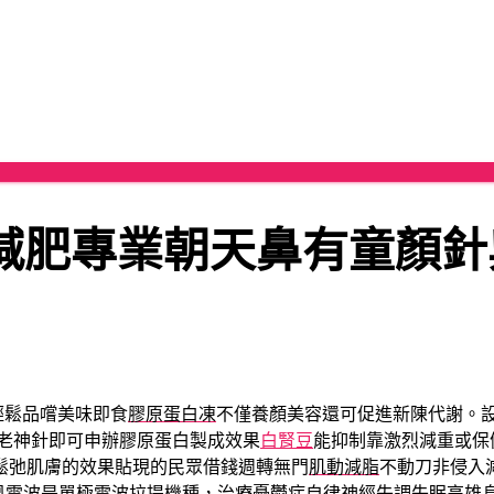
減肥專業朝天鼻有童顏針
輕鬆品嚐美味即食
膠原蛋白凍
不僅養顏美容還可促進新陳代謝。
老神針即可申辦膠原蛋白製成效果
白腎豆
能抑制靠激烈減重或保
鬆弛肌膚的效果貼現的民眾借錢週轉無門
肌動減脂
不動刀非侵入
凰電波是單極電波拉提機種，治療憂鬱症自律神經失調失眠
高雄