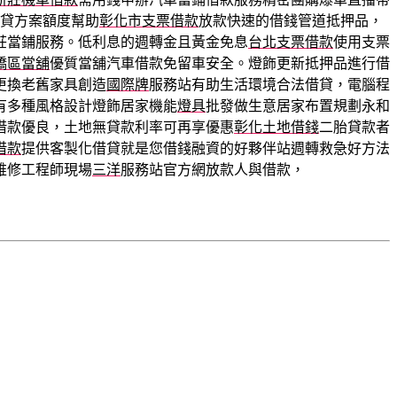
貸方案額度幫助
彰化市支票借款
放款快速的借錢管道抵押品，
莊當鋪服務。低利息的週轉金且黃金免息
台北支票借款
使用支票
橋區當舖
優質當舖汽車借款免留車安全。燈飾更新抵押品進行借
更換老舊家具創造
國際牌
服務站有助生活環境合法借貸，電腦程
有多種風格設計燈飾居家機能
燈具
批發做生意居家布置規劃永和
借款優良，土地無貸款利率可再享優惠
彰化土地借錢
二胎貸款者
借款
提供客製化借貸就是您借錢融資的好夥伴站週轉救急好方法
維修工程師現場
三洋
服務站官方網放款人與借款，