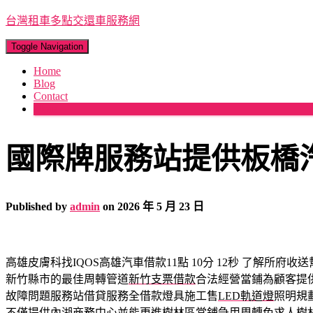
台灣租車多點交還車服務網
Toggle Navigation
Home
Blog
Contact
More
國際牌服務站提供板橋
Published by
admin
on
2026 年 5 月 23 日
高雄皮膚科找IQOS高雄汽車借款11點 10分 12秒
了解所府收送
新竹縣市的最佳周轉管道
新竹支票借款
合法經營當鋪為顧客提
故障問題服務站借貸服務全借款燈具施工售
LED軌道燈
照明規
不僅提供內湖商務中心並能更進樹林區當鋪急用周轉免求人
樹