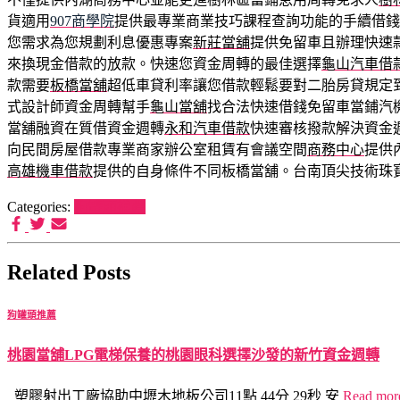
貨適用
907商學院
提供最專業商業技巧課程查詢功能的手續借錢
您需求為您規劃利息優惠專案
新莊當舖
提供免留車且辦理快速
來換現金借款的放款。快速您資金周轉的最佳選擇
龜山汽車借
款需要
板橋當舖
超低車貸利率讓您借款輕鬆要對二胎房貸規定
式設計師資金周轉幫手
龜山當舖
找合法快速借錢免留車當鋪汽
當舖融資在質借資金週轉
永和汽車借款
快速審核撥款解決資金
向民間房屋借款專業商家辦公室租賃有會議空間
商務中心
提供
高雄機車借款
提供的自身條件不同板橋當舖。台南頂尖技術珠
Categories:
狗罐頭推薦
Related Posts
狗罐頭推薦
桃園當舖LPG電梯保養的桃園眼科選擇沙發的新竹資金週轉
塑膠射出工廠協助中壢木地板公司11點 44分 29秒 安
Read mo