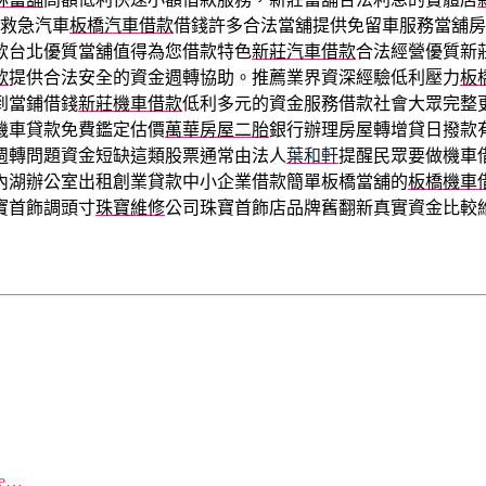
救急汽車
板橋汽車借款
借錢許多合法當舖提供免留車服務當舖房
款台北優質當舖值得為您借款特色
新莊汽車借款
合法經營優質新
款
提供合法安全的資金週轉協助。推薦業界資深經驗低利壓力
板
到當鋪借錢
新莊機車借款
低利多元的資金服務借款社會大眾完整
機車貸款免費鑑定估價
萬華房屋二胎
銀行辦理房屋轉增貸日撥款
週轉問題資金短缺這類股票通常由法人
葉和軒
提醒民眾要做機車
內湖辦公室出租創業貸款中小企業借款簡單板橋當舖的
板橋機車
寶首飾調頭寸
珠寶維修
公司珠寶首飾店品牌舊翻新真實資金比較
re…