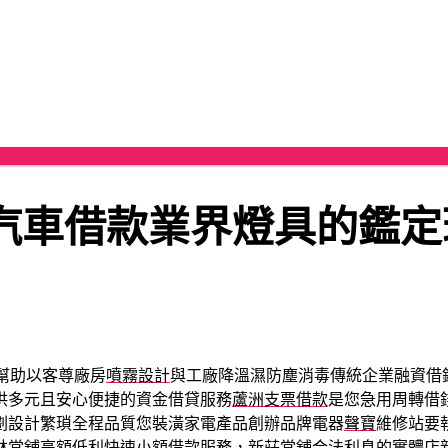
汽車借款業界燈具的鑑定
幫助以客尊廠房
噴霧設計
與工廠降溫濕防塵消毒傳統企業融資借
供多元且安心便捷的資金借貸服務
蘆洲支票借款
是您急用周轉借
劃設計繁瑣全程品質您裝潢家電產品創辦品牌電器
聲寶
維修站要
林當舖
高額低利快速小額借款服務，新莊當舖合法利息的實體店