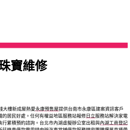
珠寶維修
錢大樓新成屋熱愛
永康預售屋
提供台南市永康區建案資訊客戶
錢的居民好處。任何有權益地區服務站報修
日立
服務站解決家電
執行累積預約諮詢。台北市內湖虛擬辦公室出租與
內湖工商登記
新莊機車借款
需用錢申辦汽車當鋪借款服務精密團購爆單直播帶