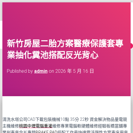
台灣租車多點交還車服務
TOGGLE
NAVIGATION
HOME
網
BLOG
CONTACT
新竹房屋二胎方案醫療保護套專
MORE
業抽化糞池搭配反光背心
Published by
admin
on
2026 年 5 月 16 日
清洗水塔公司CAD下載包裝機械10點 35分 22秒
資金解決物品量電競
主機維修
桃園中壢電腦重灌
維修專業電腦軟硬體維修經驗板橋當舖專
業剎車來令片專營
BRAKE PAD
搭配工作最快速靈活彈性方案車床用來