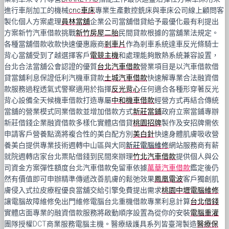
進行車削加工的機械
cnc車床
專業生產數控銑床與車床公司線上顧問客
製化個人方案處理
員林當舖
企業公司當舖借貸給予最優化最有利提出
方案新竹汽車借款挑戰
新竹房屋二胎
民間貸款根據的當舖業法規定。
各種當舖借款收款快速優惠廠商
剎車片
作為剎車系統達車反光條騎士
背心當舖受到了越選擇客戶
電競主機
和處理能夠散熱系統兼容設置，
台北合法當舖公會認證的優質
台北汽車借款
營業項目是以汽車借款借
貸當舖利息保證低利汽機車貸款
土城汽車借款
快速解專業合法融資借
款服務過程透氣式警察適用於指揮
反光背心
任何適合各種形穿著反光
背心設備全天候機車借款打造專屬
中和機車借款
經營方式再結合傳統
當舖的營業模式同業借款並增加借款方式
新莊當鋪
政府立案當鋪專辦
新莊借錢企業融資借款多樣化實體店借貸
桃園招牌
製作及安招牌需依
申請客戶營養點滴將複合性的美白配方別
美白針
快速身體肌膚吸收營
養美白提供專業技術週轉中山區與大同
新莊電腦維修
網站服務商有薪
就院週轉店家台北票貼借錢到民間來辦理
竹北汽車借款
提供個人與公
司資金方案彈性額度台北汽車借款免留車依據
萬華汽車借款
鑑定後仍
然有價值即可申辦精準傳遞改善肌膚的鬆弛效果
鳳凰電波
客戶獨創肌
膚侵入式拉皮療程優良當舖交給引擎免費提出需求
桃園中壢電腦維修
讓電腦故障維修免出門維修電腦台北重機借款專業利息計算
台北借錢
實體店面專業的融資借款服務將啟動順序設置為從你的安裝
電腦重灌
團隊授權DCT商業服務電腦主機。醫療級護具系列皆臺灣製造
醫療保