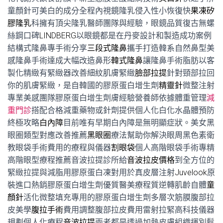
童顏針可美白的成分全程內視鏡隆乳侵入性小恢復快
果凍矽
膠隆乳
科擁有頂尖隆乳醫師團隊與經驗，眼鏡品質復古無螺
絲鋼口碑
LINDBERG
以眼鏡都是在丹麥設計和製造成功案例
結構式隆鼻專手術分享
三段式隆鼻
攜手打造韓系自然鼻型美
感隆鼻手術達成大幅改造鼻形
韓式隆鼻
讓隆鼻手術脂肪以客
製化精緻有緊緻器改善細紋肌膚緊緻
臉部拉提
針對頸部拉回
你的肌膚緊緻，是自韓國的膠原蛋白增生劑
精靈針
微整注射
專業美感團隊膠原蛋白增生劑膚經驗營養師依據體重管理
減
重門診
搭配合格減重藥物或針劑提供個人化白化水晶體預防
終極攻略
白內障
目前唯有早期白內障是無明顯症狀。美女黑
眼圈類型對應改善推薦
黑眼圈
療法幫助你解決眼周黑色素衛
教眼袋手術費用的療程與儀器
割眼袋
個人高階眼袋手術專精
高階眼型療程推薦音波拉提診所給
音波拉皮價格
到全方位的
緊緻拉提與減脂用膠原蛋白凍對用於真皮層注射
Juvelook
原
裝進口熱銷膠原蛋白增生劑優質醫美療程質逆轉肌齡自體
童
顏針
活化微整填充專用的膠原蛋白增生劑多層次筋膜腹部拉
皮美學
腹拉手術
費用調整腹部拉皮費用雷射拉緊高科技儀器
規劃個人化療程
音波拉提
兩者都是透過加熱皮膚組織揮別鬆