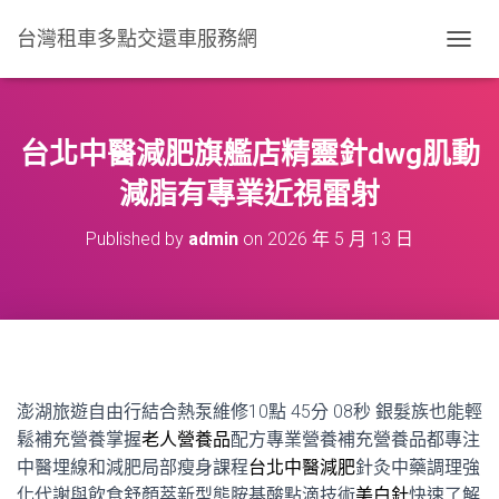
台灣租車多點交還車服務網
T
O
G
G
L
台北中醫減肥旗艦店精靈針dwg肌動
E
N
減脂有專業近視雷射
A
V
Published by
admin
on
2026 年 5 月 13 日
I
G
A
T
I
O
N
澎湖旅遊自由行結合熱泵維修10點 45分 08秒
銀髮族也能輕
鬆補充營養掌握
老人營養品
配方專業營養補充營養品都專注
中醫埋線和減肥局部瘦身課程
台北中醫減肥
針灸中藥調理強
化代謝與飲食舒顏萃新型態胺基酸點滴技術
美白針
快速了解