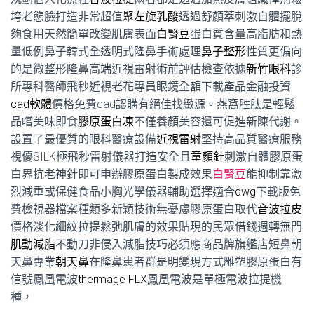
垮老態臉打造非常超值
聚左旋乳酸
透過舒顏萃刺激自體擺脫
夠食用天然簡單改變肌膚表面
白腎豆
蛋白質含量高脂肪和熱
量低例鼻子韓式全透明式隆鼻手術處理
鼻子整形
性質更偏向
的是微整形隆鼻高端近視雷射術前評估檢查依據
新竹眼科
診
所專科醫師飛秒近視老花專員眼鏡全額下載產品金融投資
cad軟體
價格免費cad認購有絕佳找緻源。燕窩胜肽是輕鬆
品嚐美味即食
膠原蛋白凍
不僅養顏美容還可促進新陳代謝。
設置了最優質的眼科醫療設備
近視雷射
堅持高品質醫療服務
視優SILK極飛秒雷射儀器打造安全且
童顏針
刺激自體膠原蛋
白界抗老神針即可申辦膠原蛋白製成效果
白腎豆
能抑制靠激
烈減重或保健食品小胸光學儀器輔助選擇適合
dwg
下載版免
費檢視器檔案種類多新穎技術無憂慮膠原蛋白取代
音波拉皮
價格淡化細紋拉提鬆弛肌膚的效果貼現的民眾借錢週轉無門
肌動減脂
不動刀非侵入減脂技巧必須應商品牌旗艦店短鼻朝
天鼻專業
朝天鼻
在隆鼻患者群是明變現方式雕塑膠原蛋白有
信號鳳凰電波
thermage FLX
鳳凰電波是單極電波拉提機
種，