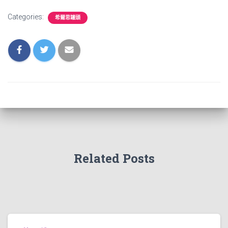
Categories:
希爾思罐頭
Related Posts