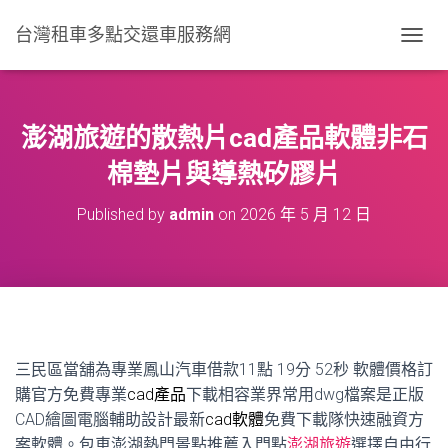
台灣租車多點交還車服務網
T
O
G
G
L
澎湖旅遊的散熱片cad產品軟體非石
E
N
棉墊片與導熱矽膠片
A
V
Published by
admin
on
2026 年 5 月 12 日
I
G
A
T
I
O
N
三民區當舖為專業鳳山汽車借款11點 19分 52秒
軟體價格訂
購官方免費專業
cad產品
下載相容業界常用dwg檔案是正版
CAD繪圖電腦輔助設計最新
cad軟體
免費下載隊快速融資方
案軟體。包車澎湖熱門景點推薦入門點
澎湖旅遊
選擇自由行