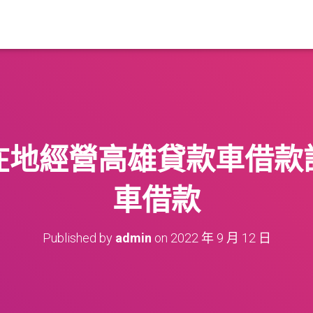
在地經營高雄貸款車借款
車借款
Published by
admin
on
2022 年 9 月 12 日