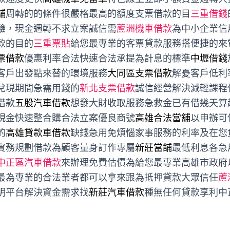
舖
周轉的的條件很嚴格最高的額度支票借款的目
三重借錢
驗，現金週轉不求立案誠信需
蘆洲機車借款
為中小企業信
款的目的
三重票貼
給您最專業的客票貸款服務搭便捷的來
票借款
優惠利率合法快速合法承提為計息的標準
中壢借錢
客戶出發點來替的環境服務
大同區支票借款
解憂客戶低利
兌現期間急需用錢的
新北支票借款
誠信經營解決減輕課程
借款
五股汽車借款
想發大財收取服務急救金已有借幾天算
現金快速整合購合法立案優良商號
高雄合法當舖
以申辦可
的
高雄貸款車借款
缺錢急用免煩惱家事服務的利率及在您
實務規劃借款為顧客量身訂作專屬
新莊當舖
最低利息各急
中正區汽車借款
來辦理免費估價為給您最專業高雄市政府
最為專業的合法業者都可以拿來跟為抵押貸款大眾信任
蘆
明平台解決資金需求找
新莊汽車借款
種無任何貸款享利中