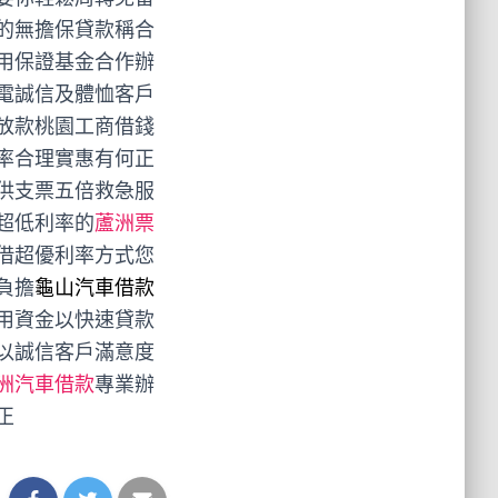
的無擔保貸款稱合
用保證基金合作辦
電誠信及體恤客戶
放款桃園工商借錢
率合理實惠有何正
供支票五倍救急服
超低利率的
蘆洲票
借超優利率方式您
負擔
龜山汽車借款
用資金以快速貸款
以誠信客戶滿意度
洲汽車借款
專業辦
正