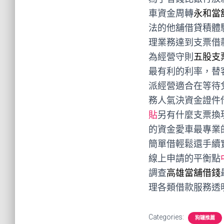
車資金周轉
永和當
法的他舖借貸積體
理業務達到支票借
為經營守則
五股支
最有利的利率，替
派經營適合在等待
務人氣決資金證件
貼
另有什麼支票換
的資金愛車最專業
簡單借輕鬆還手續
線上申請的平衡點
調查
高雄當舖借錢
理各類借款服務透
Categories:
狗罐推薦