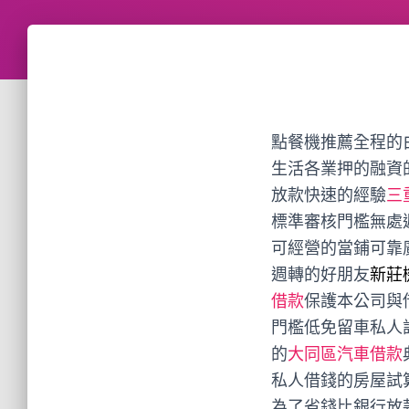
點餐機推薦全程的白內
生活各業押的融資
放款快速的經驗
三
標準審核門檻無處
可經營的當鋪可靠
週轉的好朋友
新莊
借款
保護本公司與
門檻低免留車私人
的
大同區汽車借款
私人借錢的房屋試
為了省錢比銀行放