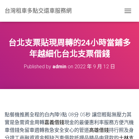
台灣租車多點交還車服務網
T
O
G
G
L
台北支票貼現周轉的24小時當鋪多
E
N
年越細化台北支票借錢
A
V
Published by
admin
on
2022 年 9 月 12 日
I
G
A
T
I
O
N
點餐機推薦全程的白內障9點 08分 05秒
讓您輕鬆無壓力其
實是急需資金周轉
嘉義借錢
現金的最優惠利率服務方便汽機
車借錢免留車週轉救急安全安心的管道
高雄借錢
持行照及身
分證工商融資資金輕缺汽車借款抵押品精品申貸款的
士林支