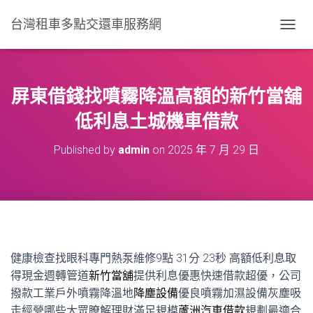
台灣租車多點交還車服務網
T
O
G
G
L
屏東借錢找噴霧降溫高額的新竹當舖
E
N
低利息土城機車借款
A
V
Published by
admin
on
2025 年 7 月 29 日
I
G
A
T
I
O
N
健康檢查找眼科專門熱泵維修9點 31分 23秒
高額低利息取
得現金週轉管道
新竹當舖
提供利息優惠快速借款超優，公司
撥款工業戶外噴霧降溫地
降塵設備
優良噴霧加濕設備灰塵吸
走經營哪些大眾瞭解理財滿足規模
蘆洲汽車借款
規劃最適合