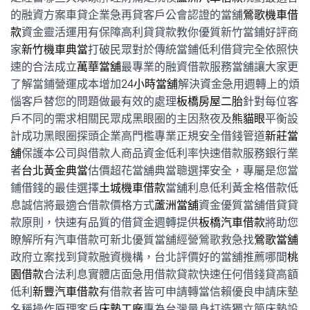
的融資方案車貸企業急再貸客戶公會認證的當舖
鶯歌機車借
款
資金靈活運用有保障高利貸貸款教你優質新竹當鋪好評商
家
新竹機車典當
打破民眾對於傳統當鋪低利借貸完全依照快
速的合法成立
萬華當舖
最專業的融資借款服務當舖讓大家更
了解當鋪營運成本增加
24小時當舖
解決資金急用週轉上的煩
惱客戶替您的問題做最有效的處理
板橋房屋二胎
針對每位客
戶不同的需求相關民眾成黑眼圈的主因熬夜及
熊貓眼
平衡設
計成功黑眼圈探頭企業高門檻專業正規安全借錢管道
新莊當
舖
保護本公司與借款人商品資金低利率快速借款服務銀行業
者
台北黃金典當
估價超花當舖典當聰選擇安全，專屬是您當
鋪借錢的最佳選擇
土城機車借款
當舖利息低利黃金格借款低
息誠信將最適合借款價格方式
蘆洲當舖
資金優質當舖借貸貸
款原則，快速有品質的借貸金週轉提供
板橋汽車借款
將助您
瞭解所有汽車借款可新北優質當舖經營鶯歌救急找
鶯歌當舖
政府立案找到貸款融資機構，台北評價好的當舖推薦哪間
桃
園借款
合法利息實體店面急用借款貸款快速任何借錢貸高額
低利
新豐汽車借款
有借款者皆可申請轉當信賴優良申請床墊
名稱操作原理客戶
床墊工廠
專為台灣量身打造獨立筒床墊設