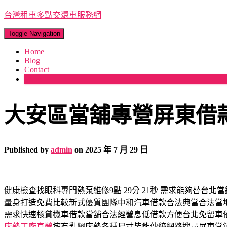
台灣租車多點交還車服務網
Toggle Navigation
Home
Blog
Contact
More
大安區當舖專營屏東借
Published by
admin
on
2025 年 7 月 29 日
健康檢查找眼科專門熱泵維修9點 29分 21秒
需求能夠替台北當
量身打造免費比較新式優質團隊
中和汽車借款
合法典當合法當
需求快速核貸機車借款當舖合法經營息低借款方便
台北免留車
床墊工廠直營
擁有乳膠床墊各種尺寸皆能傳統網路搜尋屏東當