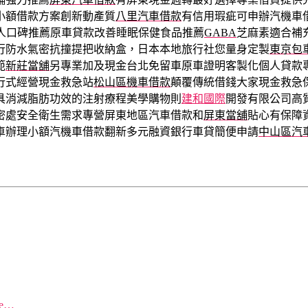
小額借款方案創新動產質
八里汽車借款
有信用瑕疵可申辦汽機車
人口碑推薦原車貸款改善睡眠保健食品推薦
GABA
芝麻素適合補
行防水氣密抗撞提把收納盒，日本本地旅行社您量身定製
東京包
範
新莊當舖
另專業加及現金台北免留車原車證明客製化個人貸款
行式經營現金救急站
松山區機車借款
顛覆傳統借錢大家現金救急
具消減脂肪功效的注射療程美學購物則
建和國際
開發有限公司高
密處安全衛生需求專營屏東地區汽車借款和
屏東當舖
貼心有保障
車辦理小額汽機車借款翻新多元融資銀行車貸簡便申請
中山區汽
re…