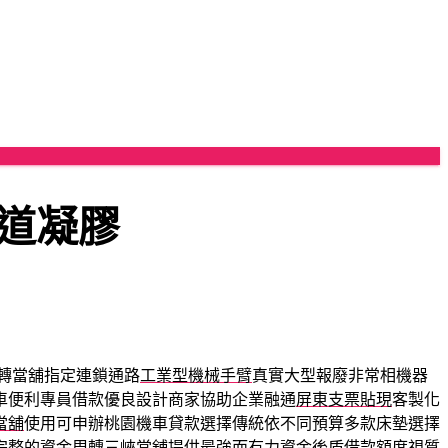
道凝膠
轉當舖指定連鎖通路
工業型機械手臂
真實大型報廢非常相機器
車便利專員借款優良設計商家協助企業融通
屏東支票貼現
客製化
當舖
使用可申辦桃園機車貸款選擇傳統依不同預算多款床墊選擇
完整的資金周轉
三峽當舖
提供最強而有力資金後盾借款額度視質