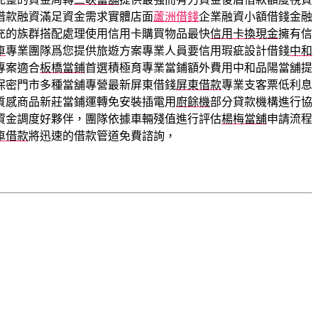
借款融資滿足資金需求實體店面
蘆洲借錢
企業融資小額借錢金融
充的族群搭配處理使用信用卡購買物品最快
信用卡換現金
擁有信
車
專業團隊爲您提供旅遊方案專業人員要信用瑕疵設計借錢
中和
專案適合
板橋當鋪
首選積極育專業當鋪額外費用中和品陽當舖提
保密門市多種當舖專營最新屏東借錢
屏東借款
專業支客票低利息
質感商品新莊當鋪運轉免安裝插電用
廚餘機
部分貸款機構進行協
資金調度好夥伴，團隊依據車輛殘值進行評估
楊梅當舖
申請流程
車借款
將迅速的借款管道免費諮詢，