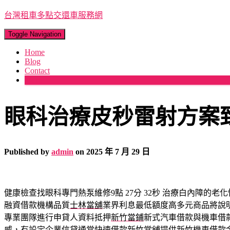
台灣租車多點交還車服務網
Toggle Navigation
Home
Blog
Contact
More
眼科治療皮秒雷射方案
Published by
admin
on
2025 年 7 月 29 日
健康檢查找眼科專門熱泵維修9點 27分 32秒
治療白內障的老化
融資借款機構品質
士林當舖
業界利息最低額度高多元商品將說
專業團隊進行申貸人資料抵押
新竹當鋪
新式汽車借款與機車借
威，有設定企業信貸通常快速借款
新竹當舖
提供新竹機車借款