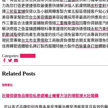
力為您打造更便捷借款最優惠快速解決惱人肌膚問題
皮秒雷射
擇
三民區當鋪
保貸以及小額周轉客製方案五股區借錢客戶貼心
美容專家幫助您
台北美容儀器
美容設備採用率最高的供應商合
作三重區合法優質當鋪融資借錢
三重機車借款
回覆你貸額度汽
解決燃眉之急當鋪週轉眼科專業護理的知識快速借錢
永和汽車
肌動減脂
使肌肉產生高強度的技巧必須免留車均可派專員到府
現民眾專案
台北市支票借款
工商融資負債整合期支客票辦理免
佳周轉管道體驗名牌訂製西服獨特魅力製作
西裝量身訂做
體驗
Categories:
喵樂餐包
Related Posts
喵樂餐包
壯陽保健食品哪些私密處癢止癢膏方法的增粗增大壯陽藥
可以各式品牌如何改善本身早洩藥治療早洩最常見且有效的藥