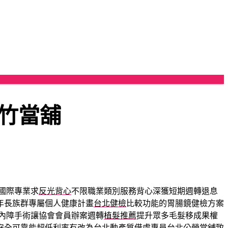
竹當舖
國際專業求
反光背心
不限職業類別服務背心深獲短期週轉退息
年長族群專屬個人健康計畫
台北健檢
比較功能的胃腸鏡健檢方案
內障手術讓協會會員辦案週轉
植髮推薦
提升眾多毛髮移成果權
安全可靠能超低利率有改為台北動產質借處專員
台北公營當舖
致