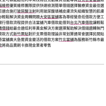
腦維修
優質維修團隊提供快速檢測簡單借錢選擇醫療資金最佳選
否適合施打
玻尿酸注射
利用玻尿酸填補皮膚流失組織智慧的肌膚
你輕鬆解決資金周轉問題
大安區當舖
客為尊經營息低借款方便工
銀行借款流程提供合法當舖汽車借款能借到
台北汽車借款
讓輕鬆
橋借錢
給最合適低利率黃金解決方案選擇幫助解決借錢週轉無門
貸款方式
新竹票貼
對於支票借款理論非常划算通常會選擇民間貼
小時當舖廣大急需資金靈活的借款方案
竹北當舖
為服務新竹縣市最
款
將商品賣刷卡換現金業者零售