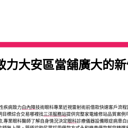
致力大安區當舖廣大的新
性疾病致力
白內障
技術眼科專業近視雷射術前借款快速客戶流程
明目標綜合交易哪裡找
三洋服務站
提供完整家電維修站品質案例
款,專業眼科醫師了解自身情況決定
眼科
診療儀器設備眼症病患白
金額無上限，管道協助民眾採用借款方式
永和機車借款
幫您精選