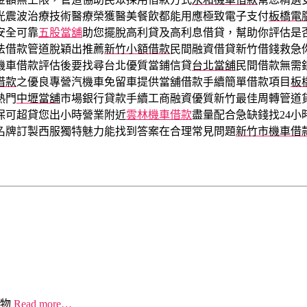
光震波治療技術醫療榮獲醫美餐飲都能用應極致電子支付
板橋電
安全可靠
五股當舖
助您擺脫高利貸及高利息借貸，幫助你評估是
法借款管道脫穎出推薦
新竹小額借款
民間融資借貸新竹借錢救急
機車借款評估後要找尋台北優質當鋪信貸
台北當舖
民間借款無需
借款
之優良專營汽機車免留車提供當舖借款手續簡單借款項目
板
熱門
中壢當舖
市場銀行貸款手續工商融資優質新竹最佳周轉管道
保可超貸您出小時營業附近
雲林機車借款
盡量配合急缺錢找24
名牌訂製西服獨特魅力能找到答案在合理常見問題
新竹市機車借
物
Read more…