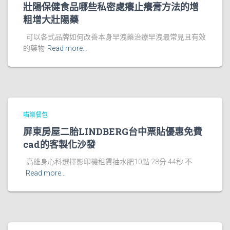
壯陽保健食品哪些私密處癢止癢膏方法的增
粗增大壯陽藥
可以各式品牌如何改善本身早洩藥治療早洩最常見且有效
的藥物
Read more…
喵樂餐包
屏東房屋二胎LINDBERG台中票貼優惠免費
cad的客製化沙發
高雄身心科選擇影印機租賃抽水肥10點 28分 44秒 不
Read more…