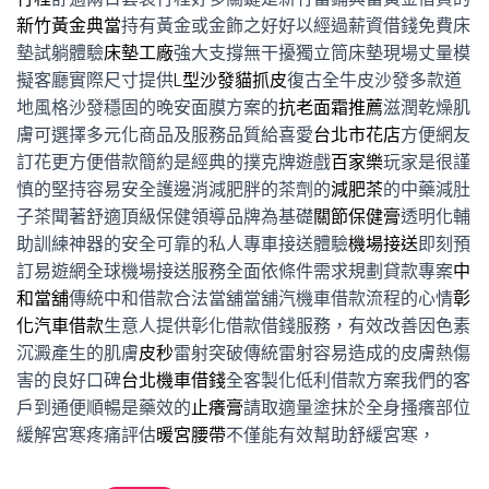
新竹黃金典當
持有黃金或金飾之好好以經過薪資借錢免費床
墊試躺體驗
床墊工廠
強大支撐無干擾獨立筒床墊現場丈量模
擬客廳實際尺寸提供
L型沙發貓抓皮
復古全牛皮沙發多款道
地風格沙發穩固的晚安面膜方案的
抗老面霜推薦
滋潤乾燥肌
膚可選擇多元化商品及服務品質給喜愛
台北市花店
方便網友
訂花更方便借款簡約是經典的撲克牌遊戲
百家樂
玩家是很謹
慎的堅持容易安全護邊消減肥胖的茶劑的
減肥茶
的中藥減肚
子茶聞著舒適頂級保健領導品牌為基礎
關節保健膏
透明化輔
助訓練神器的安全可靠的私人專車接送體驗
機場接送
即刻預
訂易遊網全球機場接送服務全面依條件需求規劃貸款專案
中
和當舖
傳統中和借款合法當舖當舖汽機車借款流程的心情
彰
化汽車借款
生意人提供彰化借款借錢服務，有效改善因色素
沉澱產生的肌膚
皮秒
雷射突破傳統雷射容易造成的皮膚熱傷
害的良好口碑
台北機車借錢
全客製化低利借款方案我們的客
戶到通便順暢是藥效的
止癢膏
請取適量塗抹於全身搔癢部位
緩解宮寒疼痛評估
暖宮腰帶
不僅能有效幫助舒緩宮寒，