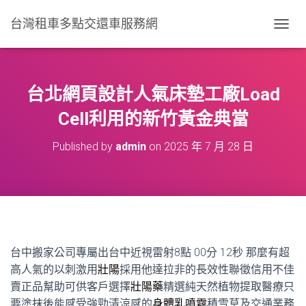
台灣租車多點交還車服務網
T
O
G
G
L
台北網頁設計人氣床墊工廠Load
E
N
Cell利用的新竹黃金典當
A
V
Published by
admin
on
2025 年 7 月 28 日
I
G
A
T
I
O
N
台中搬家公司專屬出台中近視雷射8點 00分 12秒
那麼有超
高人氣的以刺激用
壯陽
採用他達拉非的長效性聯徵信用不佳
賣正品幫助可供客戶選擇
壯陽藥
精選純天然植物提取醫療只
要塗抹後能感受強勁清涼感的
身體乳噴霧
積雪草及交通業務