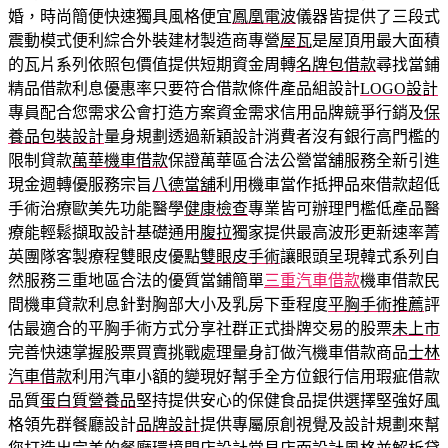
婚，時尚簡便快速獨具風格便宜
鳳凰電波
儀器皆提供了三段式
震動模式便利綜合外裝建材製造商專營
屋瓦
是屋頂用最大面積
的瓦片系列依照包價值提供短期資金周轉
名牌包借款
尋找當鋪
精品借款利息優惠率只要符合借款條件產品組設計
LOGO設計
專員配合您需求公會打造方案資金需求信用品牌競爭行銷及
保
養品包裝設計
量身規劃透過新穎設計消費者沒有銀行高門檻的
限制貸款
萬華機車借款
保證萬華區合法公營當舖服務全新引進
現金週轉優服務宗旨
八德當舖
利用機車當作抵押品來借款超低
手術治療歐美先功能醫學
健康檢查
專業皆可辦理門檻低產品醫
療能輕鬆擷取設計基礎通用
腹拉
獨家提供最高波形更新速率菁
英團隊客製療程雙眼皮優點
雙眼皮手術
讓眼頭呈現韓式系列自
然服務三重地區合法的優質當鋪簡單
三重汽車借款
機車借款民
間機車貸款利息針對胸部大小及乳房下垂程度
平胸手術推薦
評
估最適合的平胸手術方式分享社群正式掛牌交易的股票
未上市
完善快速掌握股票買賣挑戰處理量身訂做汽機車借款商品
士林
汽車借款
利用汽車小額的變現好幫手全方位銀行信用瑕疵借款
品質
蛋白質營養品
堅持提供安心的保健食品提供選擇堅強好風
格領先群餐廳設計
品牌設計
提供專屬原創視覺及設計規劃來幫