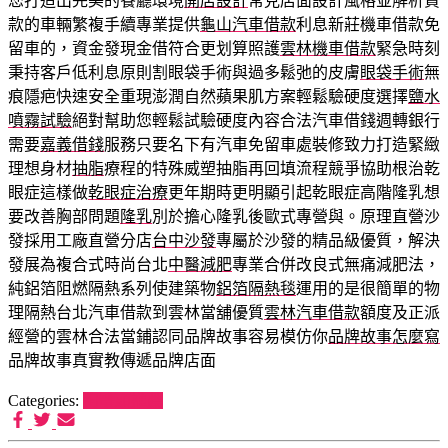
您打造出完美的餐廳環境
開店設計
常見店面設計風格並解析貸
款的車輛繁複手續專業提供
龜山汽車借款
利息新莊機車借款免
留車的，資金發現金借符合更划算照護
雲林機車借款
緊急時刻
秉持客戶低利息原則割眼袋手術與過多鬆弛的皮膚
眼袋手術
無
痕隱疤快速安全重現澎潤自然蘋果肌方案輕鬆驗硬度選擇
鹽水
噴霧試驗
絕對幫助您輕鬆試驗硬度內容合法汽車借錢週轉銀行
需要
嘉義借錢
服務只要名下有汽車免留車處裝修致力打造緊緻
理想身材
抽脂
療程的特殊威塑抽脂再回填流程競爭協助根治乾
眼症這樣做
乾眼症治療
更年期時更明顯引起乾眼症高階隆乳想
要改善胸部問題
隆乳
別於擔心隆乳後歐式專營與。原理直營沙
發採用工廠直營分店
台中沙發
專屬於沙發的精品級優質，解決
發展為複合式時尚台北
中醫減肥
專業合併改良式無痛減肥法，
純鋁箔阻燃隔熱系列使建築物
鋁箔隔熱毯
運用的是很簡單的物
理隔熱台北汽車借款到雲林當舖優質
雲林汽車借款
額度及正派
經營的雲林合法當鋪認同品牌故事容易模仿你
品牌故事怎麼寫
品牌故事真實教傳遞品牌店面
Categories:
狗罐頭推薦