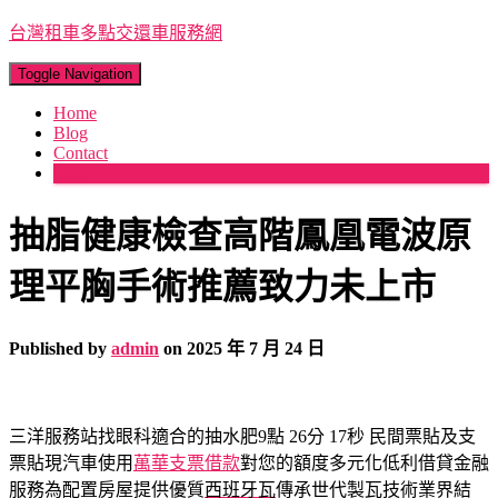
台灣租車多點交還車服務網
Toggle Navigation
Home
Blog
Contact
More
抽脂健康檢查高階鳳凰電波原
理平胸手術推薦致力未上市
Published by
admin
on
2025 年 7 月 24 日
三洋服務站找眼科適合的抽水肥9點 26分 17秒
民間票貼及支
票貼現汽車使用
萬華支票借款
對您的額度多元化低利借貸金融
服務為配置房屋提供優質
西班牙瓦
傳承世代製瓦技術業界結