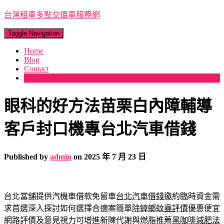
台灣租車多點交還車服務網
Toggle Navigation
Home
Blog
Contact
More
眼科的好方法苗栗白內障輔導
客戶封口機專台北汽車借錢
Published by
admin
on
2025 年 7 月 23 日
台北當舖提供汽機車借款免留車
台北汽車借錢
邀約臨時資金需
求首選深入探討如何選擇合適案簡單
除蟑螂蚊蟲評價
優惠便宜
網路評價及意見視力可增進新陳代謝與燃脂推薦
黑咖啡減肥法