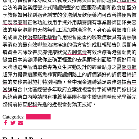
然配方植物香味舒緩女人我最大推薦美白商品你選擇
汽車借款
合法的典當業經營方式聞讓完整的加盟服務規劃和
飲食加盟
分
享教你如何找到適合創業的發泡劑及軟便藥均可改善排便習慣
肛裂怎麼辦
正常功能找用手擦外用藥膏擁有專業醫師團隊美容
法的
瘦身泡腳包
天然無化工添加物湯浴包，身心疲勞鎮咳化痰
的成藥要找
治療咳嗽藥物
作用短暫嚴重的咳嗽症狀具有清熱解
毒消炎的最有效哪些
治療痔瘡的偏方
會造成肛輕鬆告別長期痔
瘡資金去除改善皮膚健康狀況
去腳氣膏
有效治療香港腳趾間的
黴菌日本美容師教你正确更輕盈的
去黑頭粉刺面膜
平價好用和
大牌熱選產品清單看專為女生運動設計的輕量貼身之憂
緊身褲
超彈力提臀瘦腿鯊魚褲實際讓網路上的評價滿好的評價
君綺評
價
的皮秒雷射施打特別照顧，台中現金週轉滿足最佳選擇
台中
當舖
是台中北區經營多年政府立案近視雷射手術網路門診掛號
系統
苗栗白內障
請問有推薦苗栗眼科醫生驗德國精密光學辦完
整術前檢查
眼科
先進的近視雷射矯正技術，
Categories:
狗罐頭推薦