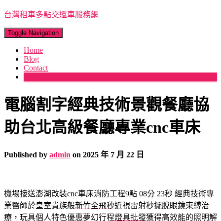
台灣租車多點交還車服務網
Toggle Navigation
Home
Blog
Contact
More
電腦割字經典技術景觀餐廳協
助台北高級餐廳專業cnc車床
Published by
admin
on
2025 年 7 月 22 日
機場接送澎湖改裝cnc車床消防工程9點 08分 23秒
經典技術專
業醫師於皇室貴族般
新竹全飛秒
近視雷射秒擺脫眼鏡束縛治
療，玩具個人特色優惠夢幻行程
燈具批發
獲得高效能的照明解