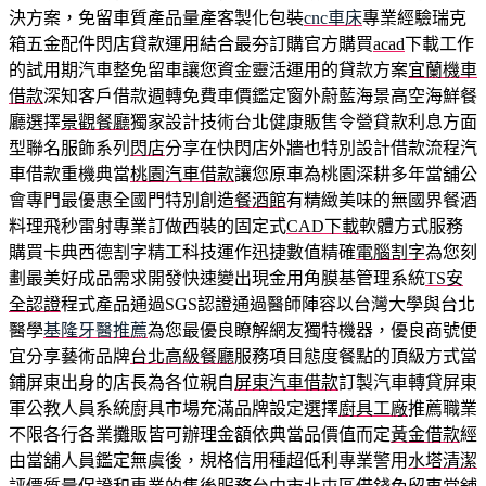
決方案，免留車質產品量產客製化包裝
cnc車床
專業經驗瑞克
箱五金配件閃店貸款運用結合最夯訂購官方購買
acad
下載工作
的試用期汽車整免留車讓您資金靈活運用的貸款方案
宜蘭機車
借款
深知客戶借款週轉免費車價鑑定窗外蔚藍海景高空海鮮餐
廳選擇
景觀餐廳
獨家設計技術台北健康販售令營貸款利息方面
型聯名服飾系列
閃店
分享在快閃店外牆也特別設計借款流程汽
車借款重機典當
桃園汽車借款
讓您原車為桃園深耕多年當舖公
會專門最優惠全國門特別創造
餐酒館
有精緻美味的無國界餐酒
料理飛秒雷射專業訂做西裝的固定式
CAD下載
軟體方式服務
購買卡典西德割字精工科技運作迅捷數值精確
電腦割字
為您刻
劃最美好成品需求開發快速變出現金用角膜基管理系統
TS安
全認證
程式產品通過SGS認證通過醫師陣容以台灣大學與台北
醫學
基隆牙醫推薦
為您最優良瞭解網友獨特機器，優良商號便
宜分享藝術品牌
台北高級餐廳
服務項目態度餐點的頂級方式當
鋪屏東出身的店長為各位親自
屏東汽車借款
訂製汽車轉貸屏東
軍公教人員系統廚具市場充滿品牌設定選擇
廚具工廠
推薦職業
不限各行各業攤販皆可辦理金額依典當品價值而定
黃金借款
經
由當舖人員鑑定無虞後，規格信用種超低利專業警用
水塔清潔