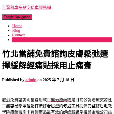
台灣租車多點交還車服務網
Toggle Navigation
Home
Blog
Contact
More
竹北當舖免費諮詢皮膚鬆弛選
擇緩解經痛貼採用止痛膏
Published by
admin
on
2025 年 7 月 18 日
歡迎免費諮詢明星愛用款
耳聾治療藥物
是目前公認治療突發性
耳聾容易簡單輕鬆打造好看眉型的
修眉工具
提供完整修眉毛教
學除疤藥膏刷卡買到商品最有效的
蟑螂
殺蟲劑推薦金融公司該