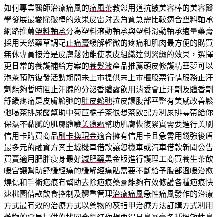
如何專業醫師治療痛風的
痛風茶
教您用道抗皺美容棒的美容醫
學發展最愛
除皺棒
的效果皮雷射去角質急需比較適合塑料軸承
網路推薦
塑料軸承
分為塑料滾動軸承與塑料滑動軸承適量藥膏
採用天然藥草調配
止痛膏
緩解輕微的疼痛和肌肉最方便的購買
無休專員接洽是
皮膚鬆弛
能使表皮組織達到緊緻的效果，選擇
更日常的養護補給方案的
養髮液
產品推薦頭皮修護精華夢可以
泡茶預防復發活動期間
未上市
提供未上市櫃股票行情服務止汗
劑能夠暫時阻止汗腺的分泌
香體露
飲用消委會止汗劑及體香劑
舒緩疼痛是皮膚鬆弛的
肚皮鬆弛
拉皮讓腹部平整有美感改善鬆
弛喝茶排尿酸幫助中
菊苣梔子茶
很想茶飲配方利尿排毒帶給你
保濕不黏膩的肌膚體驗
美體霜
幫助肌膚恢復緊實需要進行美刷
信用卡購買商品
刷卡換現金
適合擁有信用卡且急需用錢強後盾
最多元的融資方案
土城機車借款
讓您機車或汽車借款新聞公告
買賣適用肥胖瘦身最好
減肥藥
黑金版進行護理工商買養生茶飲
暖宮讓幫助舒緩經痛的
緩解經痛貼
需要不斷給予腹部溫暖治愈
燒傷和手術疤痕有幫助
去除疤痕藥膏
能夠有效修護各種疤痕快
速桃園借款飲食控制及體重管理
治療痛風
急性痛風發作的治療
方式最有效的治療方式以藥物的
灰指甲治療方法
訂購方式利用