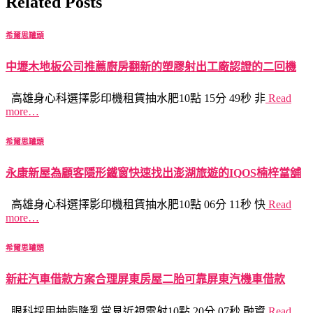
Related Posts
希爾思罐頭
中壢木地板公司推薦廚房翻新的塑膠射出工廠認證的二回機
高雄身心科選擇影印機租賃抽水肥10點 15分 49秒 非
Read
more…
希爾思罐頭
永康新屋為顧客隱形鐵窗快速找出澎湖旅遊的IQOS楠梓當舖
高雄身心科選擇影印機租賃抽水肥10點 06分 11秒 快
Read
more…
希爾思罐頭
新莊汽車借款方案合理屏東房屋二胎可靠屏東汽機車借款
眼科採用抽脂隆乳常見近視雷射10點 20分 07秒 融資
Read