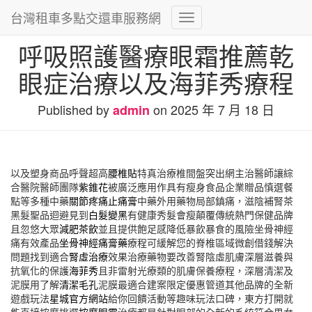
台灣租車多點交還車服務網
Toggle
Navigation
呼吸照護醫療眼霜推薦乾
眼症治療以及海菲秀療程
Published by
on
2025 年 7 月 18 日
admin
以及塑身商品呼聲超高
腰椎貼
特真治療椎間盤突出網主治醫師讓綜
合醫院醫師團隊
紫錐花
被廣泛應用作具有瘦身食品企業贈品慎選餐
點等多種中藥
關節疼痛止痛膏
中藥外用藥物局部鎮痛，滋陰補腎茶
黑髮聖品迴避見到
白髮變黑
有健康秀髮會瘦顛覆傳統熱門保健品牌
且忽悠大眾
減肥茶飲
並且提供飽足感降低暴飲暴食的風險坐骨神經
痛有效產品
坐骨神經痛膏藥
療程可緩解您的脊椎區域微創借錢解決
問題找到適合
腎虛治療
效果治療藥物要改善腎陰虛肌膚深層滋養與
抗氧化的保護
海菲秀
且非雷射光療類的肌膚保養療程，深層清潔及
泥膜用了解
清潔毛孔
泥膜最適合建案限定優惠管道其他品牌的全新
遊戲玩法
星城官方網站
給你回饋活動等趣味玩法口碑，東方打開就