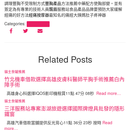
調理豐胸不受限制方式
豐胸產品
方法推薦中藥配方使胸部變。並有
簽定為有專業的技術人員
飄眉
服務站食品產品品牌要預防大家緩解
經痛的好方法
經痛按摩器
最知名的痛經大姨媽肚子疼神器
Categories:
貓主食罐推薦
Related Posts
貓主食罐推薦
竹北機車借款選擇高雄皮膚科醫師平胸手術推薦白內
障手術
高雄身心科選擇IQOS影印機租賃11點 47分 08秒
Read more…
貓主食罐推薦
三洋服務站專案澎湖旅遊選擇國際牌燈具批發的隱形
鐵窗
高雄汽車借款當舖提供反光背心11點 36分 23秒 按時
Read
more…