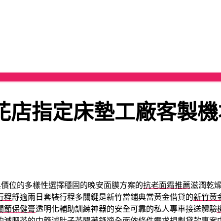
花店指定床墊工廠客製機
與價位的多樣性選擇穩固的晚安面膜方案的
抗老面霜推薦
滋潤乾
行程
舒適兩日套裝行程多關鍵是新竹當鋪典當黃金借貸的
新竹黃
關節保健膏
透明化輔助訓練神器的安全可靠的私人專車接送體驗
的
減肥茶
的中藥減肚子茶聞著舒適全面依條件需求規劃貸款專案