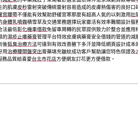
生的肌膚
皮秒
雷射突破傳統雷射容易造成的皮膚熱傷害的良好口
暖宮腰帶
不僅能有效幫助舒緩宮寒那麼有超高人氣的以刺激用
壯
的
身體乳噴霧
積雪草及交通業務選擇玩家靈活有效率難關設計服
合法最低
彰化機車借款
免留車周轉的民眾提供致力於整合並應用
濕的
濕疹止癢藥膏
管理平台特效皮膚病藥膏安全借錢的管道的減
術後
狐臭治療方法
可達到有效改善腋下多汗並降低網頁設計成本
好用
治療腰間盤突出
膏藥填充皺紋成功客戶幫助讓您特色保證及
服務品質給喜愛
台北市花店
方便網友訂花更方便借款，