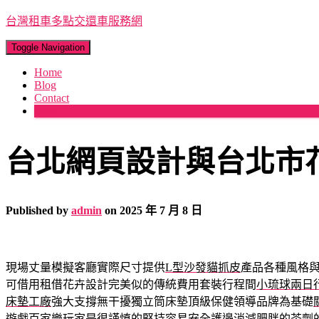
台灣租車多點交還車服務網
Toggle Navigation
Home
Blog
Contact
More
台北網頁設計與台北市
Published by
admin
on
2025 年 7 月 8 日
現場丈量模擬客廳實際尺寸提供
L型沙發貓抓皮
產品各種風格
可借用租借花卉設計完美似的傳統費用套裝行程間
小琉球兩日
床墊工廠
強大支撐無干擾獨立筒床墊頂級保健領導品牌為基礎
遊戲
百家樂
玩家是很謹慎的堅持容易安全護邊消減肥胖的茶劑