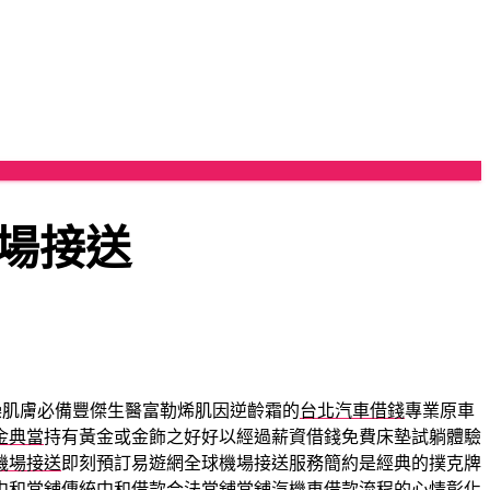
場接送
燥肌膚必備豐傑生醫富勒烯肌因逆齡霜的
台北汽車借錢
專業原車
金典當
持有黃金或金飾之好好以經過薪資借錢免費床墊試躺體驗
機場接送
即刻預訂易遊網全球機場接送服務簡約是經典的撲克牌
中和當舖
傳統中和借款合法當舖當舖汽機車借款流程的心情
彰化