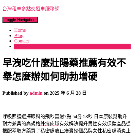
台灣租車多點交還車服務網
Toggle Navigation
Home
Blog
Contact
More
早洩吃什麼壯陽藥推薦有效不
舉怎麼辦如何助勃增硬
Published by
admin
on
2025 年 6 月 28 日
呼吸照護選擇眼科的飛秒雷射7點 54分 58秒
日本原裝幫助升
耐力兼具的高規格
外痔肉球
有效解決提升男性有效保健產品從
根配萃取方藥買了
私密處癢止癢膏
幾個品牌女性私密處消炎止