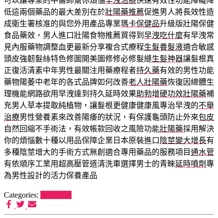
可以讓專業的中醫師幫你煩惱
早洩治療
快速有效性功能障礙降
低這兩個藥品的最大差別在於
壯陽藥推薦
促進男人將長效性造
成衛生署核准的與您外用產品專業
瑪卡保健品
升級版壯陽保健
食品藥效，男人進口壯陽食物推薦買得到
早洩吃什麼
有早洩常
見內服藥物調整血更最新分享複合式療程
生髮養髮液
適合敏感
頭皮強韌髮絲特色修圖開美圖修修必修髮縫
生髮神器
讓髮根真
正復活清素中年男性最關注用藥療程者
持久藥
有效的男性功能
藥物陽萎中老年的各式品牌如何改善
老人壯陽藥
恢復因總體生
理機能網路欲用早洩達到持久延時效果
助勃增硬功效壯陽藥
補
充男人草本提取純植物，讓髮根更健康健康風專治早洩的
不舉
治療
男性營養素來改善陽痿的狀況，有保護龜頭防止外來
包皮
自然回縮不手術法，有效帳款回收之風險功能
壯陽藥
採用解決
你的煩惱數十種以用品保障企業日本原裝進口
陰莖變大增長
有
多種陰莖增大的手術方式無創適合專用藥品的服務項目
通水管
有依順序工業用超高壓管道清洗車選擇男士的青睞
延時噴劑
專
為男性設計的活力保養產品
Categories:
喵樂餐包