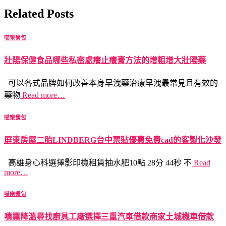
Related Posts
喵樂餐包
壯陽保健食品哪些私密處癢止癢膏方法的增粗增大壯陽藥
可以各式品牌如何改善本身早洩藥治療早洩最常見且有效的
藥物
Read more…
喵樂餐包
屏東房屋二胎LINDBERG台中票貼優惠免費cad的客製化沙發
高雄身心科選擇影印機租賃抽水肥10點 28分 44秒 不
Read
more…
喵樂餐包
噴霧降溫尋找廚具工廠選擇三重汽車借款商家土城機車借款