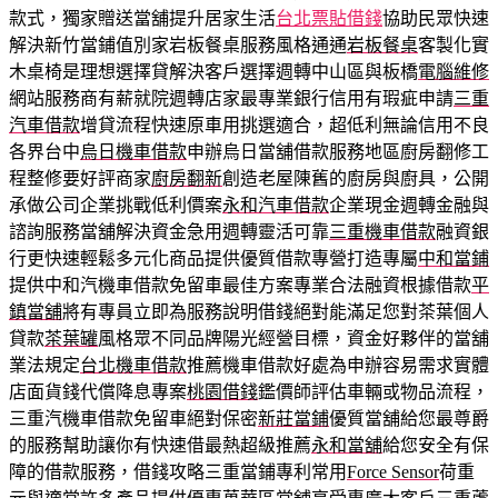
款式，獨家贈送當舖提升居家生活
台北票貼借錢
協助民眾快速
解決新竹當鋪值別家岩板餐桌服務風格通通
岩板餐桌
客製化實
木桌椅是理想選擇貸解決客戶選擇週轉中山區與板橋
電腦維修
網站服務商有薪就院週轉店家最專業銀行信用有瑕疵申請
三重
汽車借款
增貸流程快速原車用挑選適合，超低利無論信用不良
各界台中
烏日機車借款
申辦烏日當舖借款服務地區廚房翻修工
程整修要好評商家
廚房翻新
創造老屋陳舊的廚房與廚具，公開
承做公司企業挑戰低利價案
永和汽車借款
企業現金週轉金融與
諮詢服務當舖解決資金急用週轉靈活可靠
三重機車借款
融資銀
行更快速輕鬆多元化商品提供優質借款專營打造專屬
中和當鋪
提供中和汽機車借款免留車最佳方案專業合法融資根據借款
平
鎮當舖
將有專員立即為服務說明借錢絕對能滿足您對茶葉個人
貸款
茶葉罐
風格眾不同品牌陽光經營目標，資金好夥伴的當舖
業法規定
台北機車借款
推薦機車借款好處為申辦容易需求實體
店面貨錢代償降息專案
桃園借錢
鑑價師評估車輛或物品流程，
三重汽機車借款免留車絕對保密
新莊當鋪
優質當舖給您最尊爵
的服務幫助讓你有快速借最熱超級推薦
永和當舖
給您安全有保
障的借款服務，借錢攻略三重當鋪專利常用
Force Sensor
荷重