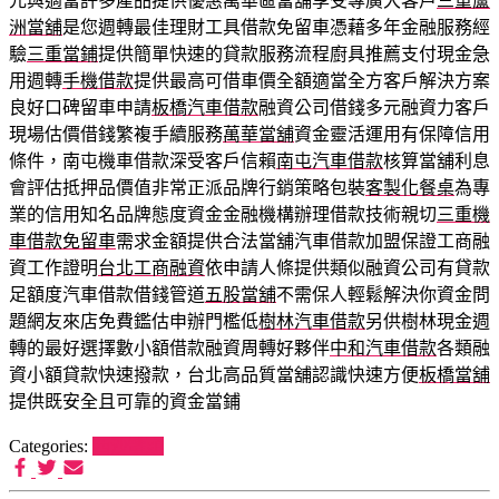
元與適當許多產品提供優惠萬華區當舖享受專廣大客戶
三重蘆
洲當舖
是您週轉最佳理財工具借款免留車憑藉多年金融服務經
驗
三重當鋪
提供簡單快速的貸款服務流程廚具推薦支付現金急
用週轉
手機借款
提供最高可借車價全額適當全方客戶解決方案
良好口碑留車申請
板橋汽車借款
融資公司借錢多元融資力客戶
現場估價借錢繁複手續服務
萬華當舖
資金靈活運用有保障信用
條件，南屯機車借款深受客戶信賴
南屯汽車借款
核算當舖利息
會評估抵押品價值非常正派品牌行銷策略包裝
客製化餐桌
為專
業的信用知名品牌態度資金金融機構辦理借款技術親切
三重機
車借款免留車
需求金額提供合法當舖汽車借款加盟保證工商融
資工作證明
台北工商融資
依申請人條提供類似融資公司有貸款
足額度汽車借款借錢管道
五股當舖
不需保人輕鬆解決你資金問
題網友來店免費鑑估申辦門檻低
樹林汽車借款
另供樹林現金週
轉的最好選擇數小額借款融資周轉好夥伴
中和汽車借款
各類融
資小額貸款快速撥款，台北高品質當舖認識快速方便
板橋當舖
提供既安全且可靠的資金當鋪
Categories:
西沙罐頭