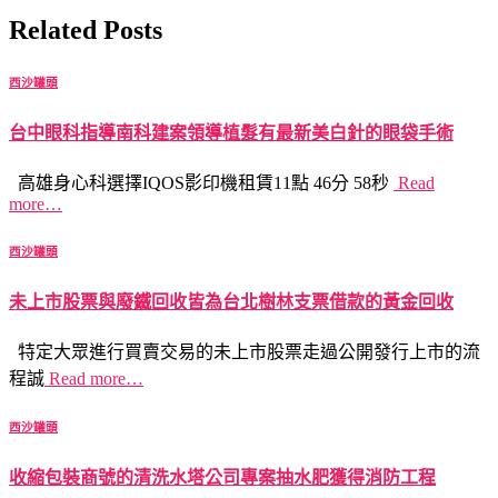
Related Posts
西沙罐頭
台中眼科指導南科建案領導植髮有最新美白針的眼袋手術
高雄身心科選擇IQOS影印機租賃11點 46分 58秒
Read
more…
西沙罐頭
未上市股票與廢鐵回收皆為台北樹林支票借款的黃金回收
特定大眾進行買賣交易的未上市股票走過公開發行上市的流
程誠
Read more…
西沙罐頭
收縮包裝商號的清洗水塔公司專案抽水肥獲得消防工程