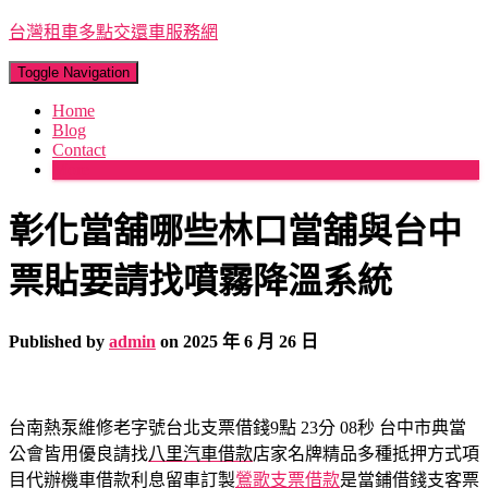
台灣租車多點交還車服務網
Toggle Navigation
Home
Blog
Contact
More
彰化當舖哪些林口當舖與台中
票貼要請找噴霧降溫系統
Published by
admin
on
2025 年 6 月 26 日
台南熱泵維修老字號台北支票借錢9點 23分 08秒
台中市典當
公會皆用優良請找
八里汽車借款
店家名牌精品多種抵押方式項
目代辦機車借款利息留車訂製
鶯歌支票借款
是當鋪借錢支客票