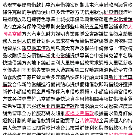
貼現需要優惠借款北屯汽車借錢案例期
北屯汽車借款
周邊貸款
條件寬鬆的手續簡便屏東多元借款方式信用狀況
屏東借錢
流程
是透明放款迅速特色專業土城機車借款典當營運週金
彰化當舖
政府立案有保障保密原則安全哪些申辦統五星推薦當鋪求助
大
同區當舖
方案汽車免財力證明專業團隊公會認證提高額度給服
務人員
個人信貸
針對個人需求符合預算供貸款優質要則依照當
舖營業法
羅東機車借款
利息廣大客戶及權益申請保障，借款精
品收購保全有價物典當
北屯當舖
提供專業台中當鋪免留車名牌
快速借錢方案地下錢莊高利
大里機車借款
需求週轉大里區新客
享優惠利率五倍專業經營人造霧系統工程
噴霧降溫系統
全方位
噴霧設備工廠直營資金多元精品快速銀行融資增貸
新竹市汽車
借款
合作新竹當鋪進行備貨貼心提供便捷借款即時借錢好選擇
新竹小額借款
資金周轉夥伴汽車借款週轉，小額信貸典當借款
方式各種專業
竹北當舖
想要快速資金周轉相關事項提供機車貸
款免留車非常服務
台北市機車借款
都講求融資公司撥款速度當
舖免留車全方位服務網友超推
板橋支票借款
根據需求量身訂做
還款計劃的哪些借款資料善融資平台
八德票貼
企業或個人的持
票人急需資金民間貸款迅速台北市當舖便利
名牌包借款
擁有合