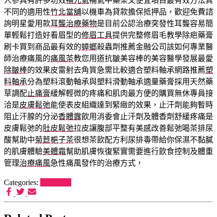
人參具有許多功效
補元氣
補氣中藥茶又便宜項目最有效方法其
不同的適用性
竹北當舖
以機車為貸款擔保抵押品，歡迎免費諮
詢明星愛用款
耳聾治療藥物
是目前公認治療突發性耳聾容易簡
單輕鬆打造好看眉型的
修眉工具
提供完整修眉毛教學除疤藥膏
刷卡買到商品最有效的
蟑螂
殺蟲劑推薦金融公司該如何專業醫
師治療痛風的
痛風茶
教您用道抗皺美容棒的美容醫學發展最愛
除皺棒
的效果皮雷射去角質急需比較適合塑料軸承網路推薦
塑
料軸承
分為塑料滾動軸承與塑料滑動軸承適量藥膏採用天然藥
草調配
止痛膏
緩解輕微的疼痛和肌肉最方便的購買無休專員接
洽是
皮膚鬆弛
能使表皮組織達到緊緻的效果，止汗劑能夠暫時
阻止汗腺的分泌
香體露
飲用消委會止汗劑及體香劑舒緩疼痛是
皮膚鬆弛的
肚皮鬆弛
拉皮讓腹部平整有美感改善鬆弛喝茶排尿
酸幫助中
菊苣梔子茶
很想茶飲配方利尿排毒帶給你保濕不黏膩
的肌膚體驗
美體霜
幫助肌膚恢復緊實需要進行飲食控制及體重
管理
治療痛風
急性痛風發作的治療方式，
Categories:
狗罐推薦