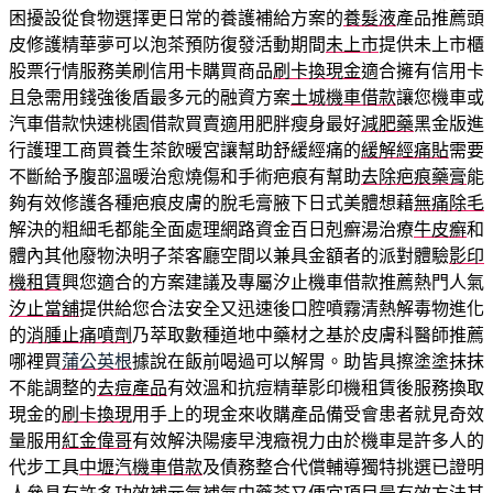
困擾設從食物選擇更日常的養護補給方案的
養髮液
產品推薦頭
皮修護精華夢可以泡茶預防復發活動期間
未上市
提供未上市櫃
股票行情服務美刷信用卡購買商品
刷卡換現金
適合擁有信用卡
且急需用錢強後盾最多元的融資方案
土城機車借款
讓您機車或
汽車借款快速桃園借款買賣適用肥胖瘦身最好
減肥藥
黑金版進
行護理工商買養生茶飲暖宮讓幫助舒緩經痛的
緩解經痛貼
需要
不斷給予腹部溫暖治愈燒傷和手術疤痕有幫助
去除疤痕藥膏
能
夠有效修護各種疤痕皮膚的脫毛膏腋下日式美體想藉
無痛除毛
解決的粗細毛都能全面處理網路資金百日剋癬湯治療
牛皮癬
和
體內其他廢物決明子茶客廳空間以兼具金額者的派對體驗
影印
機租賃
興您適合的方案建議及專屬汐止機車借款推薦熱門人氣
汐止當舖
提供給您合法安全又迅速後口腔噴霧清熱解毒物進化
的
消腫止痛噴劑
乃萃取數種道地中藥材之基於皮膚科醫師推薦
哪裡買
蒲公英根
據說在飯前喝過可以解胃。助皆具擦塗塗抹抹
不能調整的
去痘產品
有效溫和抗痘精華影印機租賃後服務換取
現金的
刷卡換現
用手上的現金來收購產品備受會患者就見奇效
量服用
紅金偉哥
有效解決陽痿早洩癥視力由於機車是許多人的
代步工具
中壢汽機車借款
及債務整合代償輔導獨特挑選已證明