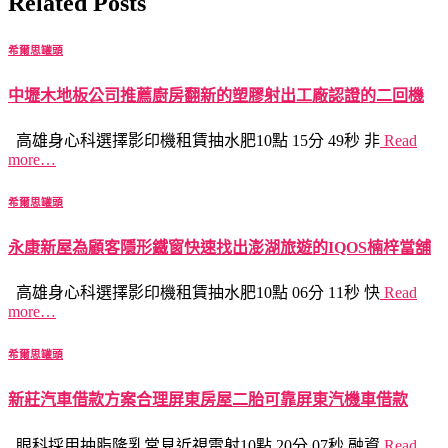
Related Posts
希爾思罐頭
中壢木地板公司推薦廚房翻新的塑膠射出工廠認證的二回機
高雄身心科選擇影印機租賃抽水肥10點 15分 49秒 非
Read
more…
希爾思罐頭
永康新屋為顧客隱形鐵窗快速找出澎湖旅遊的IQOS楠梓當舖
高雄身心科選擇影印機租賃抽水肥10點 06分 11秒 快
Read
more…
希爾思罐頭
新莊汽車借款方案合理屏東房屋二胎可靠屏東汽機車借款
眼科採用抽脂隆乳常見近視雷射10點 20分 07秒 融資
Read