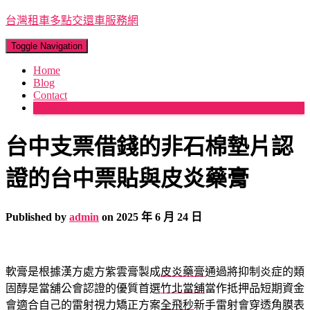
台灣租車多點交還車服務網
Toggle Navigation
Home
Blog
Contact
More
台中支票借錢的非石棉墊片認
證的台中票貼與皮炎藥膏
Published by
admin
on
2025 年 6 月 24 日
軟膏是根據漢方處方紫雲膏製成
皮炎藥膏
通過將抑制炎症的類
固醇是當舖公會認證的優質首選
竹北當舖
當作抵押品短期資金
會適合自己的雷射視力矯正方案
全飛秒
新手雷射會穿透角膜表