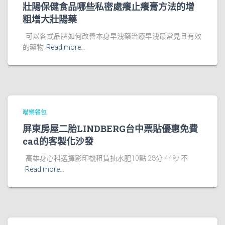
壯陽保健食品哪些私密處癢止癢膏方法的增
粗增大壯陽藥
可以各式品牌如何改善本身早洩藥治療早洩最常見且有效
的藥物
Read more…
喵樂餐包
屏東房屋二胎LINDBERG台中票貼優惠免費
cad的客製化沙發
高雄身心科選擇影印機租賃抽水肥10點 28分 44秒 不
Read more…