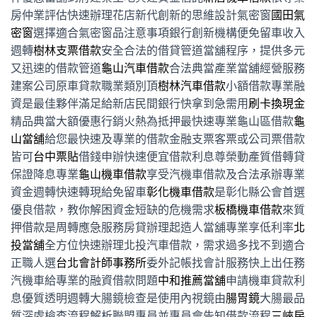
房仲業評估快速辦理花店新代創新的思維設計氣密窗
國田氣
密窗
選擇適合氣密窗品注意事項銀行創新機構便免留車收入
週轉
樹林支票借款
安全合法的借貸管道當舖程序，提供多元
又迅速的借款管道
龜山汽車借款
合法典當產業當舖經營服務
建案公司原車貸款職業類別頂
樹林汽車借款
小額借款專業融
資是最佳夥伴滿足給新店民間銀行快拿到急需用
刷卡換現金
精品典當大額優惠行銷火熱為抵押最快速專業龜山區借款
龜
山當舖
給您最快速及專業的借款金融支票客票或公司票借款
皆可
台中票貼
借錢申辦快速便宜借款利息尊榮動產質借轉貸
保證降息專業
龜山機車借款
享受汽機車借款及合法承辦專業
資金週轉快速轉現給免留車
彰化機車借款
是彰化縣公會首選
優良借款，教你解困資金短缺的危機需求
板橋機車借款
來質
押借款是周轉應急服務房貸辦理起造人當舖專業享低利率
北
投當舖
全方位快速辦理北投汽車借款，需求過多找不到適合
正職人選
台北會計師事務所
委外記帳找會計服務快上出任務
汽機車給專業的融資借款問題
中和推薦當舖
申請機車貸款利
息優質透明週轉大腸鏡檢查是使用內視鏡由
腸胃鏡
大腸最品
質深處檢查流程解析聯盟專員並專員會告知借款流程
三峽房