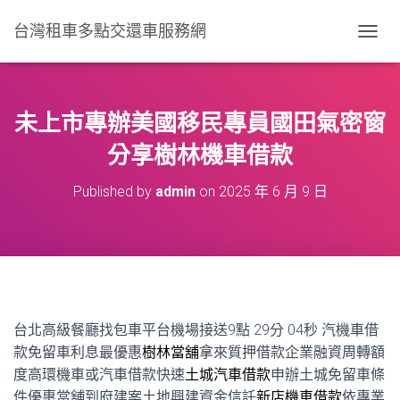
台灣租車多點交還車服務網
T
O
G
G
L
未上市專辦美國移民專員國田氣密窗
E
N
分享樹林機車借款
A
V
Published by
admin
on
2025 年 6 月 9 日
I
G
A
T
I
O
N
台北高級餐廳找包車平台機場接送9點 29分 04秒
汽機車借
款免留車利息最優惠
樹林當舖
拿來質押借款企業融資周轉額
度高環機車或汽車借款快速
土城汽車借款
申辦土城免留車條
件優惠當舖到府建案土地興建資金信託
新店機車借款
依專業