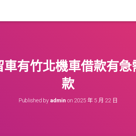
留車有竹北機車借款有急
款
Published by
admin
on
2025 年 5 月 22 日