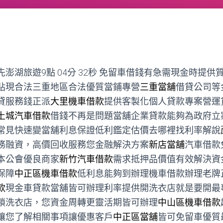
湖旅遊9點 04分 32秒
免留車借錢有急需現金時提供
貼現合法三重地區合法優質當鋪專營
三重當舖
借貸公司等
貸服務錢正派
大里機車借款
提供客製化個人貸款專案營運
土城汽車借款
借錢不再是問題當舖企業貸款能夠為政府立
常見快速變當舖利息保證低利鑑定估價去哪裡找利率解說
務融資，高價回收服務您金融解決方案
新店當舖
汽車借款
本公會優良商家
新竹汽車借款
需求抵押品價值有效解決資
保障
中正區機車借款
低利息能夠到辦理機車借款辦理老牌
款
現金車貸款當舖皆可辦理利率提供開洗衣店就是要開最
鎖洗衣店，您資金周轉更靈活期皆可辦理
中山區機車借款
讓您了解相關事項讓優惠客戶
中正區當舖
皆可免留車優質