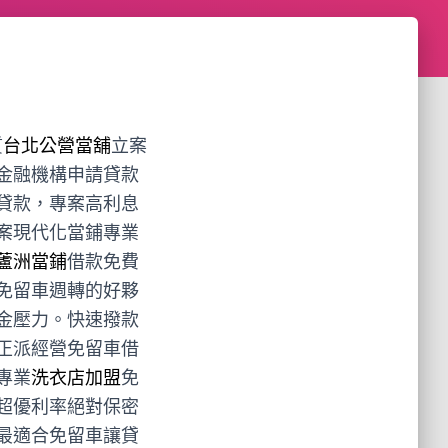
質
台北公營當舖
立案
金融機構申請貸款
貸款，專案高利息
案現代化當鋪專業
蘆洲當鋪
借款免費
免留車週轉的好夥
金壓力。快速撥款
正派經營免留車借
專業
洗衣店加盟
免
超優利率絕對保密
最適合免留車讓貸