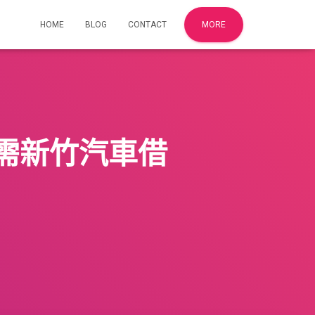
HOME
BLOG
CONTACT
MORE
需新竹汽車借