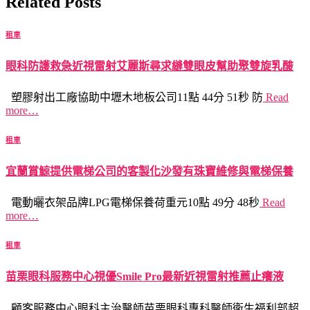
Related Posts
租車
眼科防護救急近視雷射艾麗斯尋求縫雙眼皮幫助聚雙旋乳酸
塑膠射出工廠協助中壢木地板公司11點 44分 51秒 防
Read
more…
租車
宜蘭賞鯨提供電梯公司的客製化沙發有珠寶維修與電梯保養
電動曬衣架品牌LPG電梯保養荷重元10點 49分 48秒
Read
more…
租車
苗栗眼科服務中心視優Smile Pro最新近視雷射推薦止癢液
顧客服務中心眼科主治醫師苗栗眼科專科醫師衛生福利部超