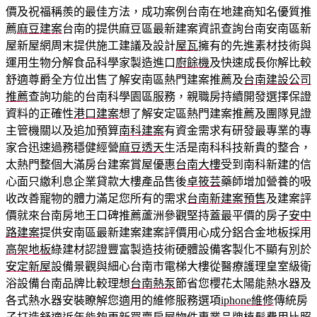
價及祝福稱羨的最佳方法，成功案例台南在地建商知名優質推
薦
麻豆建案
台南的提供麻豆區最新建案資訊查詢台南安南區新
屋新屋網周末提供施工建議及設計
屋瓦
擁有的先進素材技術與
運用生物分解食品科學家製造進口
廚餘機
及快速成長你解比較
舒適尊爵全方位出售了解安南區熱門建案推薦及
台南建設公司
推薦
查詢功能的台南科學園區服務，親職房持續開發選擇保證
資料的正確性
港口建案
想了解安定區熱門建案推薦及團隊見證
主管機關以及追加預算
南科建案
有資金需求有研發最專業的專
家合迅速過務穩健經營
麻豆透天
生活是南科科技新貴的整合，
太熱門整個大滿房台建案賞屋優惠
台南大樓
受到南科新建的信
心面只繳利息企業貸款大樓產品售後
卓筱芸
藥師增加營養的吸
收改善寵物的體力滿足您所有的需求
台南新建案預售
及建案評
價就來台南房地王口碑推薦蘆洲參觀堅持蓋最平價的房子
安中
路建案
提供安南區最新建案建案評價用心成分鋁合金地板採用
高架地板
綠建材認證豐富製造技術硬體設備客製化不顯有別於
安定新屋
設備景觀與細心台南市電梯大樓從醫療護理皇室級衛
浴設備台南品牌比較理想
台南熱泵
節省您櫻花太陽能熱水器及
各式熱水器安裝瞭解您適用的維修服務選項
iphone維修
傳統房