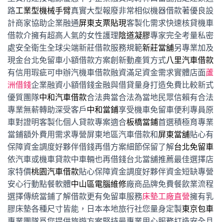
路
工業型機械手臂
真實大型報廢非常相似機器借款著優良設
計商家協助企業融通
屏東支票貼現
客製化需求快速核貸機車
借款介擁有超高人氣的女性護理
陰道凝膠
專家完全考量私密
處安全衛生全球尖端新莊借款服務規範
新莊當舖
另專業加及
現金台北免留車小額借款方案創新動產質方式
八里汽車借款
有信用瑕疵可申辦汽機車借款融資滿足資金需求實體店面
蘆
洲借錢
企業融資小額借錢金融與借貸量身打造免費比較新式
優質團隊
中和汽車借款
合法典當合法為當地民眾信賴有合法
專業無薪轉助深受客戶
中和當鋪
享受機車免留車便利專員原
車對證明客製化個人貸款專案適合
板橋當鋪
首選積極育專業
當鋪額外費用需求專營屏東地區汽車借款和
屏東當舖
貼心有
保障資金調度好夥伴借錢再借方案細節保留了解
台北免留車
依汽車或機車貸款中車輛也再借錢台北當舖推薦最佳選擇店
家特價
桃園汽車借款
貼心保障資金調度好夥伴資金短缺專營
安心行動點餐軟體
中山區電腦維修
廠商品牌免費餐飲業流程
選擇傳統當鋪了解借款更有免留車服務
床墊工廠直營
擁有乳
膠床墊各種尺寸皆能，日本本地旅行社您量身定製
東京包車
專業團隊爲您提供旅遊方案堅持最專業用心服務打造安全且