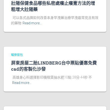
壯陽保健食品哪些私密處癢止癢膏方法的增
粗增大壯陽藥
可以各式品牌如何改善本身早洩藥治療早洩最常見且有效
的藥物
Read more…
喵樂餐包
屏東房屋二胎LINDBERG台中票貼優惠免費
cad的客製化沙發
高雄身心科選擇影印機租賃抽水肥10點 28分 44秒 不
Read more…