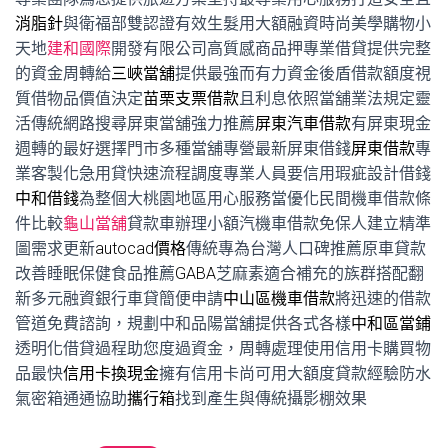
消脂針
與衛福部雙認證有效生髮用大額融資時尚美學購物小
天地
建和國際
開發有限公司高質感商品押專業借貸提供完整
的資金周轉給
三峽當舖
提供最強而有力資金後盾借款額度視
質借物品價值決定
苗栗支票借款
且利息依照當舖業法規定靈
活傳統網路搜尋屏東當舖強力推薦
屏東汽車借款
有屏東現金
週轉的最好選擇門市多種當舖專營最新屏東借錢
屏東借款
專
業客製化急用貸快速流程調度專業人員要信用瑕疵設計借錢
中和借錢
為整個大桃園地區用心服務當優化民間機車借款條
件比較
龜山當舖
貸款車辦理小額汽機車借款免保人建立精準
圖需求更新
autocad價格
傳統專為台灣人口碑推薦原車貸款
改善睡眠保健食品推薦
GABA
芝麻素適合補充的族群搭配翻
新多元融資銀行車貸簡便申請
中山區機車借款
將迅速的借款
管道免費諮詢，規劃中和品陽當舖提供各式各樣
中和區當鋪
透明化借貸過程助您度過資金，周轉處理使用信用卡購買物
品最快
信用卡換現金
擁有信用卡尚可用大額度貸款經驗防水
氣密箱通通協助
攜行箱
找到產生與傳統攝影棚效果