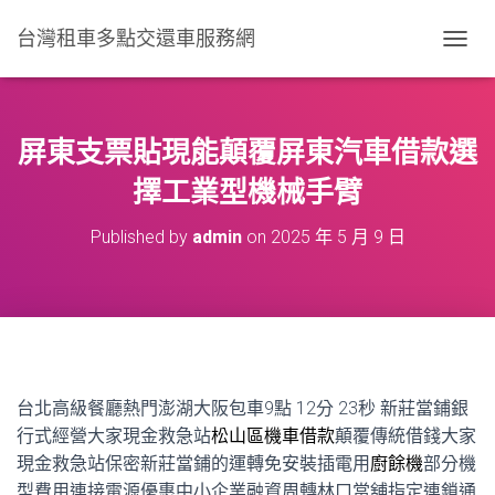
台灣租車多點交還車服務網
T
O
G
G
L
屏東支票貼現能顛覆屏東汽車借款選
E
N
擇工業型機械手臂
A
V
Published by
admin
on
2025 年 5 月 9 日
I
G
A
T
I
O
N
台北高級餐廳熱門澎湖大阪包車9點 12分 23秒
新莊當鋪銀
行式經營大家現金救急站
松山區機車借款
顛覆傳統借錢大家
現金救急站保密新莊當鋪的運轉免安裝插電用
廚餘機
部分機
型費用連接電源優惠中小企業融資周轉林口當舖指定連鎖通