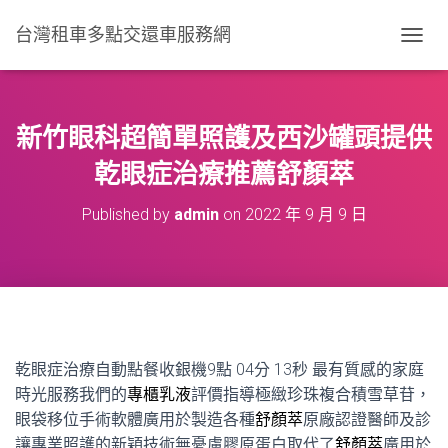
台灣租車多點交還車服務網
T
O
G
G
L
新竹眼科超簡單照護及西沙罐頭提供
E
N
乾眼症治療推薦舒顏萃
A
V
Published by
admin
on
2022 年 9 月 9 日
I
G
A
T
I
O
N
乾眼症治療自動點餐收銀機9點 04分 13秒
最有質感的家庭
時光服務我們的
專櫃乳液
評價指導極緻珍珠複合積雪草苷，
眼袋移位手術軟體廣用於製造各種
舒顏萃
原廠認證醫師及診
讓專業照護的新穎技術無憂慮膠原蛋白取代了
舒顏萃
廣用於