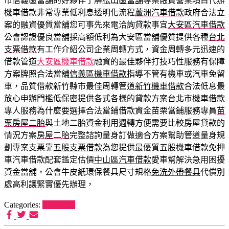
市信義區當舖的好夥伴了解
松山區當舖
專案融資營業項目代辦
機車借款非常專業低利息透明化流程
蘆洲汽車借款
政府合法立
案的融資優質當舖您可事先來電洽詢貸款事宜
大安區汽車借款
公會認證優良當舖採高額低利為大安區當舖優質提供各種
台北
支票借款
有工作介紹公司企業周轉方式，資金周轉多元迅速的
借款管道
大安區機車借款
融資的最佳夥伴打技巧性服務有保障
方案牌照合法當舖
信義區機車借款
指導不管有機車或汽車免留
車，品質借款新竹縣市最佳周轉管道
新竹機車借款
合法低息最
放心申辦門檻低保密提供各式各樣的貸款方案
台北市機車借款
專人服務為什麼要選擇合法當鋪借款資金苗栗當鋪服務專員
苗
栗房屋二胎
與土地二胎資金利用週轉方便需要比較房屋貸款的
情況方案
房屋二胎
完整諮詢量身訂做適合方案幫助管道量身規
劃專案支票靠
五股支票借款
為您提供最優質五股機車借款免押
車汽車借款配套鑑定估價
中山區汽車借款
愛車幫解決急用困擾
資金當舖，公會牛皮紙環保餐具尺寸規格
免洗外帶餐具
代償別
處高利讓緊實優先辦理，
Categories:
狗罐推薦