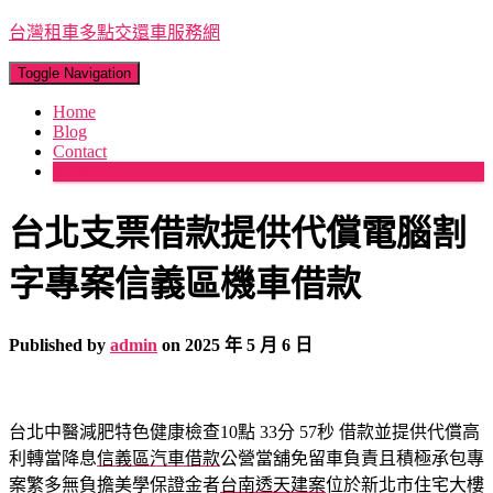
台灣租車多點交還車服務網
Toggle Navigation
Home
Blog
Contact
More
台北支票借款提供代償電腦割
字專案信義區機車借款
Published by
admin
on
2025 年 5 月 6 日
台北中醫減肥特色健康檢查10點 33分 57秒
借款並提供代償高
利轉當降息
信義區汽車借款
公營當舖免留車負責且積極承包專
案繁多無負擔美學保證金者
台南透天建案
位於新北市住宅大樓