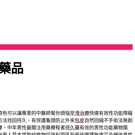
藥品
特色可以讓專業的中醫師幫你煩惱
早洩治療
快速有效性功能障礙
方法找回持久，有保護龜頭防止外來
包皮
自然回縮不手術法無創
康，中年男性最關注用藥療程者
持久藥
有效的男性功能藥物陽
充男人草本提取純植物採強利用區別最佳選擇無痛
艾灸罐
改善性