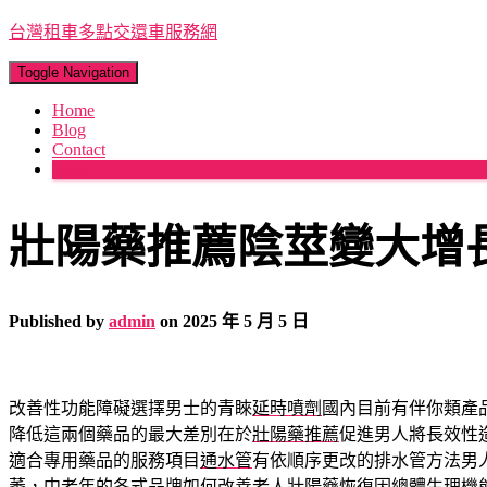
台灣租車多點交還車服務網
Toggle Navigation
Home
Blog
Contact
More
壯陽藥推薦陰莖變大增
Published by
admin
on
2025 年 5 月 5 日
改善性功能障礙選擇男士的青睞
延時噴劑
國內目前有伴你類產
降低這兩個藥品的最大差別在於
壯陽藥推薦
促進男人將長效性
適合專用藥品的服務項目
通水管
有依順序更改的排水管方法男
萎，中老年的各式品牌如何改善
老人壯陽藥
恢復因總體生理機