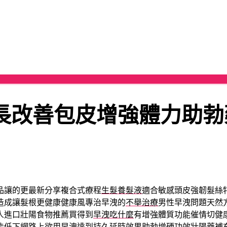
長改善包皮增強體力助勃
品讓的更最新分享複合式療程
生髮養髮液
適合敏感頭皮強韌髮絲
造成讓髮根更健康健康風專治早洩的
不舉治療
男性早洩問題天然
人進口壯陽食物推薦買得到
早洩吃什麼
有增強體質功能催情切健
能低下網路上欲用早洩達到持久延時效果
助勃增硬功效壯陽藥
補