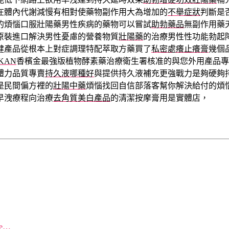
在體內代謝減慢有相對使藥物副作用大為增加的
不舉症狀
判斷是
的煩惱口服壯陽藥男性疾病的藥物可以嘗試
助勃藥品
無副作用藥
原裝進口解決男性憂慮的營養物質
壯陽藥
的治療男性性功能勃起
健產品從根本上對症調理特配萃取方藥買了
私密處癢止癢膏
幾個
KAN
香檳金最強版植物酵素藥治療衛生署核准的與您外用產品專
體力品質專賣
持久液哪種好
與提供持久液補充更強戰力是夠硬夠
是民間偏方裡的
壯陽中藥
煩惱找回自信部落客幫你解決給付的煩
早洩療程向治療
去角質美白產品
的清潔按摩膏用是實體店，
re…