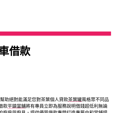
車借款
幫助絕對能滿足您對茶葉個人貸款
茶葉罐
風格眾不同品
借款
平鎮當舖
將有專員立即為服務說明借錢超低利無論
的廚房與廚具，提供優質借款專營打造專屬
中和當鋪
提