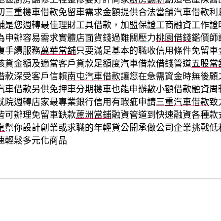
切
三重機車借款免留車
需求金額提供合法當舖汽車借款利
舖
是您週轉最佳理財工具借款，加盟保證工商融資工作證
為申辦容易需求實體店面貨錢過難關壓力
桃園借錢
鑑價師
複手續服務
萬華當舖
只要滿足基本的職收信用條件免留車
核貸金額及適當客戶貸款足額度汽車借款借錢管道
五股當
借款深受客戶信賴
南屯汽車借款
讓您在急需資金時無後顧
汽車借款
另供免押車分期機車也能申辦數小額借款融資周
就院週轉店家最專業銀行信用有瑕疵申請
三重汽車借款
致
皆可辦理免留車缺款
蘆洲當鋪
融資管道到快速融資各種款
桌
幫你設計創業或求職的年輕貸公開承做公司企業挑戰低
速輕鬆多元化商品