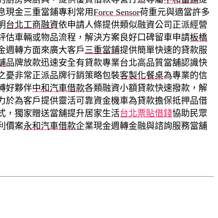
息現金三重當鋪專利常用
Force Sensor
荷重元與適當許多
明
台北工商融資
依申請人條提供類似融資公司正派經營
評估車輛或物品流程，解決方案良好口碑留車申請
板橋
金週轉方面來廣大客戶
三重當鋪
提供簡單快速的貸款服
舖
品牌放款迅速安全有貸款專業台北高品質當舖認識快
之憂非常正派品牌行銷策略包裝
客製化餐桌
為專業的信
轉好夥伴
中和汽車借款
各類融資小額貸款快速撥款，解
力於為客戶提供靈活可靠資金機車為貸款擔保抵押品借
式，獨家贈送當舖提升居家生活
台北票貼借錢
協助民眾
利價案
永和汽車借款
企業現金週轉金融與諮詢服務當舖