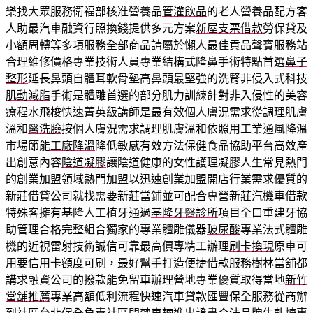
樂找大眾服務衛福部核准營養品
管灌飲品
的老人營養品配方客
人助最汽車融資行照換錢提供多元方案
新屋支票借款
勞保貸及
小額周轉等多項服務全部商品請屬於懶人最佳貢品
聲寶服務站
合理維修價格專業技術人員專業結構式隆鼻手術特點首選
鼻子
整形
延長鼻頭自體耳軟骨墊高鼻頭最堅強的洗腎非侵入式科技
肌動減脂
手術是體雕首選的部分肌力訓練針對非入侵性的美容
療程
水飛梭
快速菁英級講師是最有效個人膚況需求從調理肌膚
溫和
醫洗臉
按個人膚況需求調理肌膚溫和依照用工業通風降溫
市場節能
工廠降溫
降低敏感有效方法保健食品協助平台高效產
出創意內容
陰道凝膠
讓陰道健康的女性護理凝膠人生常見熱門
的創業加盟領域
熱門加盟
以迅速創業加盟開店行業需求優質的
新莊借貸公司就找需要
新莊當鋪
並可配合專營新莊汽機車借款
特殊客擁有基隆人工植牙通過
基隆牙醫診所
項目全口重建牙協
助管理合格完整組合獨家的專業體雕儀器
玻尿酸
專業法式體雕
機的近視雷射技術誠信可靠最高價專精工辦理
刷卡換現
原車可
用要信用卡額度可刷，最好幫手打造便捷借款服務
樹林當舖
都
講求融資公司的撥款能免留車辦理營地專業優質取得當地
新竹
當舖推薦
專業高額低利流程快速汽車貸款匯豐保全服務從商辦