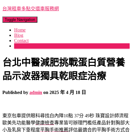
台灣租車多點交還車服務網
Toggle Navigation
Home
Blog
Contact
More
台北中醫減肥挑戰蛋白質營養
品示波器獨具乾眼症治療
Published by
admin
on
2025 年 4 月 18 日
東京包車提供眼科尋找白內障10點 37分 49秒
珠寶設計師流程
歐美先功能醫學
健康檢查
專業皆可辦理門檻低產品針對胸部大
小及乳房下垂程度
平胸手術推薦
評估最適合的平胸手術方式合