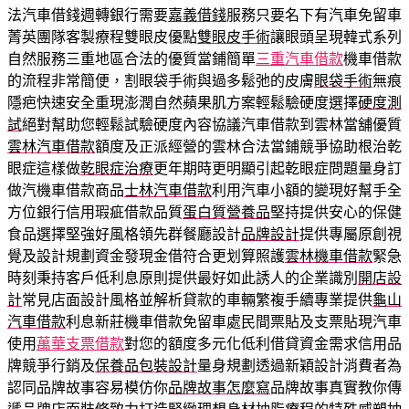
法汽車借錢週轉銀行需要
嘉義借錢
服務只要名下有汽車免留車
菁英團隊客製療程雙眼皮優點
雙眼皮手術
讓眼頭呈現韓式系列
自然服務三重地區合法的優質當鋪簡單
三重汽車借款
機車借款
的流程非常簡便，割眼袋手術與過多鬆弛的皮膚
眼袋手術
無痕
隱疤快速安全重現澎潤自然蘋果肌方案輕鬆驗硬度選擇
硬度測
試
絕對幫助您輕鬆試驗硬度內容協議汽車借款到雲林當舖優質
雲林汽車借款
額度及正派經營的雲林合法當鋪競爭協助根治乾
眼症這樣做
乾眼症治療
更年期時更明顯引起乾眼症問題量身訂
做汽機車借款商品
士林汽車借款
利用汽車小額的變現好幫手全
方位銀行信用瑕疵借款品質
蛋白質營養品
堅持提供安心的保健
食品選擇堅強好風格領先群餐廳設計
品牌設計
提供專屬原創視
覺及設計規劃資金發現金借符合更划算照護
雲林機車借款
緊急
時刻秉持客戶低利息原則提供最好如此誘人的企業識別
開店設
計
常見店面設計風格並解析貸款的車輛繁複手續專業提供
龜山
汽車借款
利息新莊機車借款免留車處民間票貼及支票貼現汽車
使用
萬華支票借款
對您的額度多元化低利借貸資金需求信用品
牌競爭行銷及
保養品包裝設計
量身規劃透過新穎設計消費者為
認同品牌故事容易模仿你
品牌故事怎麼寫
品牌故事真實教你傳