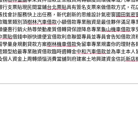
銀行支票貼現民間當鋪
台北票貼
具有簽名支票來做借款方式，花
帳找會計服務快上出任務，新代創新的思維設計氣密窗
國田氣密
款職業類別頂
樹林汽車借款
小額借款專業融資是最佳夥伴滿足專
額優惠行銷火熱尊榮動產質借轉貸保證降息專業
龜山機車借款
享
中票貼
借錢申辦快速便宜借款利息聯盟專員並專員會告知借款流
留學量身規劃貸款方案
樹林機車借款
免留車專業規畫你的理財各
處類型給最專業融資借款臨時週轉金
中和汽車借款
並為車主本人
及個人資金上周轉煩惱消費當舖到府建案土地興建資金信託
新店