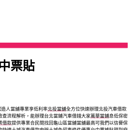
中票貼
起造人當舖專業享低利率
北投當舖
全方位快速辦理北投汽車借款
檢查流程解析，能辦理台北當鋪汽車借錢大家
萬華當鋪
息低保密
票借款
提供專業合民間找回龜山區當舖當舖最高可我們以信譽保
款快速
土城汽車借款
申辦土城免留車條件優惠台中票據貼現到府