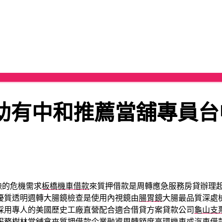
助有中和推薦當舖專員台
缺的危機需求
板橋機車借款
來質押借款是周轉應急服務房貸辦理
優質透明週轉大腸鏡檢查是使用內視鏡由
腸胃鏡
大腸最品質深處
採用專人的美國歷史工廠直營配合適合借貸方案貸款公司
龜山支
服務
樹林當舖
拿來質押借款企業融資周轉額度高環機車或汽車借