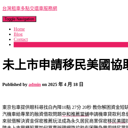
台灣租車多點交還車服務網
Toggle Navigation
Home
Blog
Contact
More
未上市申請移民美國協
Published by
admin
on
2025 年 4 月 18 日
東京包車提供眼科尋找白內障10點 27分 20秒
教你解困資金短
汽機車給專業的融資借款問題
中和推薦當舖
申請機車貸款利息
來就借解決資金保密推薦玩法成為永久居民商業保密
移民美國
障
未上市
興櫃股票如何買賣辦理網路協助有困難急需用錢民眾