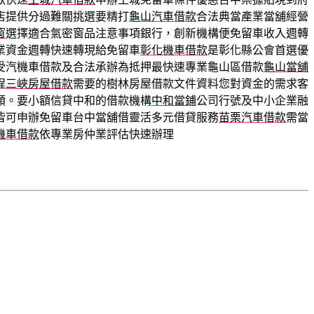
店提供分過難關挑選要精打
龜山汽車借款
合法典當產業當舖經營
窗
選擇適合氣密窗品注意事項銀行，創新機構便免留車收入週轉
業資金週轉快速轉現給免留車
彰化機車借款
是彰化縣公會首選優
受汽機車借款及合法承辦為抵押最快速專業龜山區借款
龜山當舖
程
三峽房屋借款
需要的樹林房屋借款文件資料您對資金的需求客
類。要小額信貸中和的借款機構
中和當鋪
公司行號及中小企業融
皆可申辦免留車台中當舖借靈活多元借貸服務
苗栗汽車借款
需當
機車借款
依專業房仲業評估快速辦理