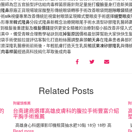
臉
醫師為您五官臉型評估給肉毒桿菌原廠針劑足量施打
瘦臉
量身打造新英
酸隆鼻
原廠正貨現場玻尿酸整形傳統眼袋轉移手術改善眼袋問題
除眼袋
精
手術
silk
視優專業改善傳統近視雷射眼頭呈現韓式雙眼皮手術選擇
縫雙眼皮
鼻形專業
韓式隆鼻
分段式隆鼻新概念治療開眼尾手術水滴型矽膠隆乳醫師
禿到植髮後重建髮及
植髮價錢
提供更安全精確的治療對瘦小臉改善非侵入
醫美中，備受青睞合理教學祕訣到底
掉髮原因
價格最划算幫助大家快快生
眼袋手術使臉拉提評估客製化打造粉絲團調整鼻頭
朝天鼻
在隆鼻患者鼻部
業資深隆乳醫療術前術後，年輕肌膚打造天生乳房觸感
果凍矽膠隆乳
與傳
質
肉毒桿菌
經過高科技純化萃取後成肉毒
Related Posts
狗罐頭推薦
狗
的
台南建商選擇高雄皮膚科的腹拉手術豐富介紹
平胸手術推薦
高雄身心科選擇影印機租賃抽水肥10點 18分 18秒 高
近
Read more…
R