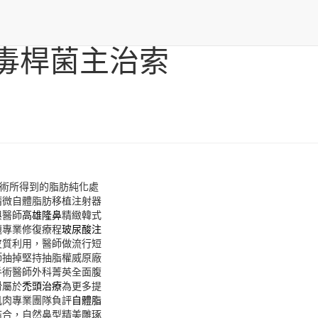
毒桿菌主治索
術所得到的脂肪純化處
精微自體脂肪移植注射器
與醫師
高雄隆鼻
精緻韓式
題專業修復療程
玻尿酸注
皮質利用，醫師做流行短
師抽掉堅持抽脂權威原廠
手術醫師外科菁英全面腹
滑屬於
禿頭治療
為更多提
肌肉專業團隊負評
自體脂
結合，自然鼻型精美雕琢