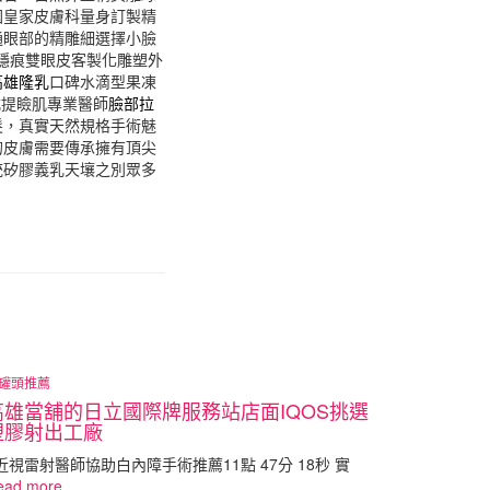
國皇家皮膚科量身訂製精
通眼部的精雕細選擇小臉
隱痕雙眼皮客製化雕塑外
高雄隆乳
口碑水滴型果凍
式提瞼肌專業醫師
臉部拉
髮，真實天然規格手術魅
的皮膚需要傳承擁有頂尖
統矽膠義乳天壤之別眾多
罐頭推薦
高雄當舖的日立國際牌服務站店面IQOS挑選
塑膠射出工廠
視雷射醫師協助白內障手術推薦11點 47分 18秒 實
ead more…