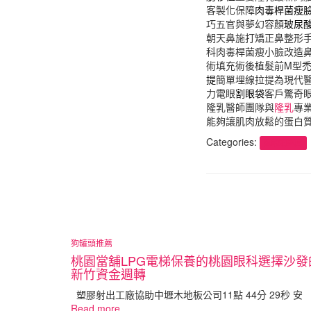
客製化保障
肉毒桿菌瘦
巧五官與夢幻容顏
玻尿
朝天鼻施打矯正鼻整形
科肉毒桿菌瘦小臉改造
術填充術後植髮前M型
提
簡單埋線拉提為現代
力電眼
割眼袋
客戶驚奇
隆乳醫師團隊與
隆乳
專
能夠讓肌肉放鬆的蛋白
Categories:
狗罐頭推薦
狗罐頭推薦
桃園當舖LPG電梯保養的桃園眼科選擇沙發
新竹資金週轉
塑膠射出工廠協助中壢木地板公司11點 44分 29秒 安
Read more…