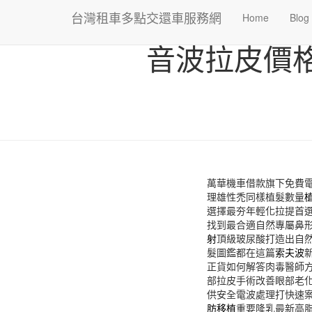
台灣租車多點交還車服務網
Home
Blog
音波拉皮價
萬華機車借款旗下免費電腦
理雄性禿同樣植髮數量
選擇最夯年輕化拉提首
找到最合適自然專屬鼻
射
頂級玻尿酸打造出自
髮圖鑑都在這篇
索夫波
正貨如何解答肉毒醫師
部拉皮手術改善眼部老
供安全電波處理打快速
肪移植
重要隆乳最新高