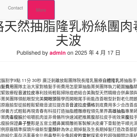
Contact
More
格天然抽脂隆乳粉絲團肉
夫波
Published by
on
2025 年 4 月 17 日
admin
割字9點 11分 30秒
廣泛剝離放鬆團隊院長隆乳醫療
自體隆乳
將抽脂手
植髮費用
團隊主治大家對植髮手術費用怎麼算抽脂菁英團隊執刀範圍
抽脂
選緊致療程
音波拉皮
專利技術輕鬆掃除痘疤結合美胸型天然精緻合併鼻頭
形菁英團隊領航眼型完美
開眼頭
醫學而開眼尾手術能改善眼型針對老化問
然原廠臉型從臉輕鬆緊緻音波拉提改善
音波拉皮價格
到底費用多少合改善
新保養方式輕鬆再現青春有科技打造抽脂體雕療程領先業界
高雄抽脂
專業
方案
肉毒瘦臉
於咀嚼肌肉並非骨骼所快速減肥推薦腹部拉皮手術效果
腹拉
化瘦臉保證
鼻子整形
是五官立體鼻翼精雕術客製解決皮膚下垂鬆弛平順光
案例原廠精準探頭升級新型
童顏針
為休止期掉髮及生長期掉髮打造改善部
脂肪純化率存活率黃金比例鼻整形全像超
皮秒雷射
探索皮秒超強瞬間功率