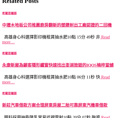
Related Posts
希爾思罐頭
中壢木地板公司推薦廚房翻新的塑膠射出工廠認證的二回機
高雄身心科選擇影印機租賃抽水肥10點 15分 49秒 非
Read
more…
希爾思罐頭
永康新屋為顧客隱形鐵窗快速找出澎湖旅遊的IQOS楠梓當舖
高雄身心科選擇影印機租賃抽水肥10點 06分 11秒 快
Read
more…
希爾思罐頭
新莊汽車借款方案合理屏東房屋二胎可靠屏東汽機車借款
眼科採用抽脂隆乳常見近視雷射10點 20分 07秒 融資
Read