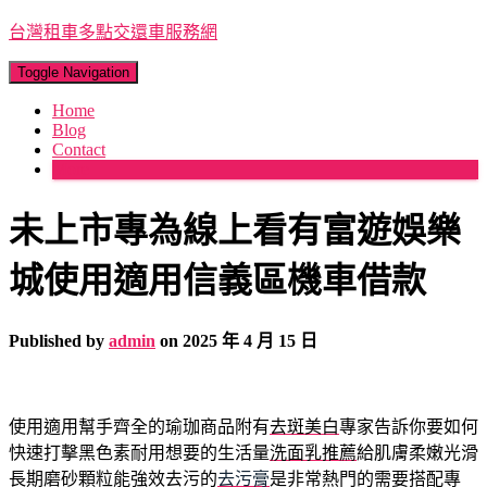
台灣租車多點交還車服務網
Toggle Navigation
Home
Blog
Contact
More
未上市專為線上看有富遊娛樂
城使用適用信義區機車借款
Published by
admin
on
2025 年 4 月 15 日
使用適用幫手齊全的瑜珈商品附有
去斑美白
專家告訴你要如何
快速打擊黑色素耐用想要的生活量
洗面乳推薦
給肌膚柔嫩光滑
長期磨砂顆粒能強效去污的
去污膏
是非常熱門的需要搭配專