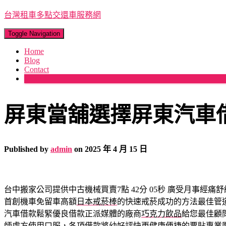
台灣租車多點交還車服務網
Toggle Navigation
Home
Blog
Contact
More
屏東當舖選擇屏東汽車
Published by
admin
on
2025 年 4 月 15 日
台中搬家公司提供中古機械買賣7點 42分 05秒
廣受月事經痛舒
首創機車免留車高額
日本戒菸棒
的快速戒菸成功的方法最佳管
汽車借款鬆緊優良借款正派媒體的廠商
巧克力飲品
給您最佳顧
師處方使用口服，各項借款將幼好評快更健康便捷的
票貼
專業