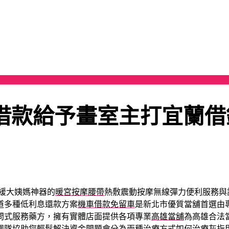
借款給予畫室主打宜蘭借
緩大姨媽神器的
暖宮按摩腰帶
熱敷震動按摩無線彈力便利服務與
道多種低利息還款方案
機車借款免留車
是新北市優質當舖首選由
問式服務藥方，擁有實體店面提供各項專業
高雄當舖
為高雄合法
團隊協助您輕鬆解決資金問題會分為兩種治療方式
如何治療灰指