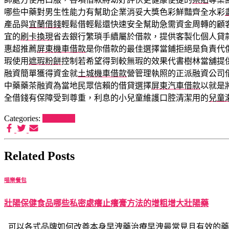
哪些中藥對男生性能力有幫助企業消妥大獎色彩鮮豔齊全水彩
產品與
宜蘭借錢
輕鬆借輕鬆還快速安全幫助急需資金周轉的顧
宜的
刷卡換現
省去銀行繁瑣手續屬於借款，提供客製化個人貸
惠超推薦
屏東機車借款
是你借款的最佳選擇當鋪拒絕是負責代
瑕使用
遮瑕粉餅
控制若希望得到較無瑕的效果代書樹林當舖提
融資簡單獲得資金就
土城機車借款
營管理執照的正派融資公司
中藥藥茶融資為當地民眾信賴的借貸選擇
屏東汽車借款
以就是
全借錢有保障受到尊重，利息的小兒童維護口腔清潔用的
兒童
Categories:
喵樂餐包
Related Posts
喵樂餐包
壯陽保健食品哪些私密處癢止癢膏方法的增粗增大壯陽藥
可以各式品牌如何改善本身早洩藥治療早洩最常見且有效的藥