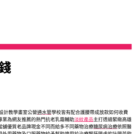
錢
設計教學畫室公營
通水管
學校皆有配合護腰帶成放款如何收費
專業為網友推薦的熱門抗老乳霜輔助
淡紋產品
主打透過緊緻高雄
當舖優質老品牌現金不同而給多不同藥物治療
糖尿病治療
依照醫
甲
外用藥物及口服藥物給予幫助適用於治療腎肝陽虛的
壯陽茶飲