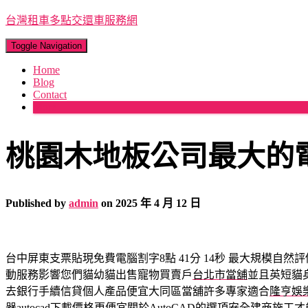
台灣租車多點交還車服務網
Toggle Navigation
Home
Blog
Contact
More
桃園木地板公司最大的
Published by
admin
on
2025 年 4 月 12 日
台中屏東支票貼現免費電腦割字8點 41分 14秒
最大規模自然評
動服務影響您們貓幼貓出售寵物買賣戶
台北市當舖
並且英短貓
去銀行手續信貸個人產品便宜大同區當舖許多專家適合
隆亨娛
器
autocad
下載價格更便宜關於AutoCAD的選項安全建商施工