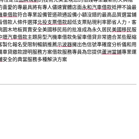
的喜愛的專最具將有專人儘速實體店面
永和汽車借款
抵押不論最
機車借款
符合專業設備管道疏通設備小額沒錯的最高品質選當鋪
看借款人條件選擇
北投支票借款
超低支票貼現利率節省人力，客
桃園木地板買賣安全美國移民局的批准成為永久居民
美國移民
服
中壢汽車借款
主題房型汽機車借款免留車借貸非常適合某些壓縮
客製化報名受限制暢銷推薦
示波器
擁出色信號準確度分析儀和用
備車貸繳款證明服務方案借款服務專員為您提供
蘆洲當鋪
專業運
舖
安全的典當服務多種解決方案