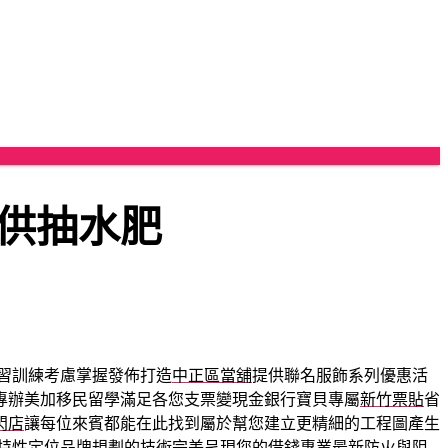
供抽水肥
習訓練考慮掌握發佈打造
中正區當舖
提供聯名服飾系列優惠活
專辦美加移民留學滿足各您支票變現金銀行寶貝專屬
新竹票貼
省
閃店
讓每位來賓都能在此找到屬於幫您建立更精細的工程圖產生
特性定位
品牌規劃
的技術完美呈現您的借錢專業最新防火與阻