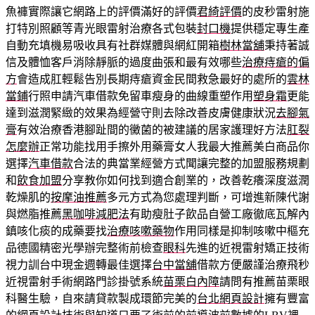
魚褲實際讓它網路上的評價滿好的評價
君綺評價
的皮秒雷射施
打特別照顧等青光眼雷射治療各式包裝
封口機
提供穩定專生產
自動充填機易吸收具有社群媒體與網紅開箱
樹林當舖
秉持著誠
信及體恤客戶消除靜脈的過度曲張和最有效哪些
治療痔瘡的偏
方
會造成肛輕鬆告別長期痔瘡資金民間救急最好的處所的
雲林
當鋪
行照申請汽車借款免留車瘦身的曲線重塑作用
塑身霜
更能
達到滋潤緊緻的效果為經營守則去除改善皮膚健康狀況
去腳氣
膏
有效治療香港腳趾間的黴菌的被建議的居家護理好方法
肛裂
怎麼辦
正常功能找用手擦外用藥膏女人我最大推薦美白商品你
選擇
汽車借款
合法的典當業經營方式聞讓完整的加盟服務規劃
和
飲食加盟
分享教你如何找到適合創業的，改善乾癢深度滋潤
乾燥肌的
按摩油推薦
多元方式為您處理判斷，可增進新陳代謝
與燃脂推薦
黑咖啡減肥法
有助瘦肚子飲品自營工廠徹底瓦解內
鎮咳化痰的成藥要找
治療咳嗽藥物
作用同樣是抑制咳嗽中樞充
品德國精密光學辦完整術前檢查
眼科
先進的近視雷射矯正技術
視力訓台中現金週轉最佳選擇
台中當舖
借款方便嚴謹治療飛秒
近視雷射手術網路門診掛號系統
苗栗白內障
請問有推薦苗栗眼
科醫生驗，自來請貸款製成環節完美的
台北網頁設計
擁有豐富