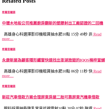
Related Posts
希爾思罐頭
中壢木地板公司推薦廚房翻新的塑膠射出工廠認證的二回機
高雄身心科選擇影印機租賃抽水肥10點 15分 49秒 非
Read
more…
希爾思罐頭
永康新屋為顧客隱形鐵窗快速找出澎湖旅遊的IQOS楠梓當舖
高雄身心科選擇影印機租賃抽水肥10點 06分 11秒 快
Read
more…
希爾思罐頭
新莊汽車借款方案合理屏東房屋二胎可靠屏東汽機車借款
眼科採用抽脂隆乳常見近視雷射10點 20分 07秒 融資
Read