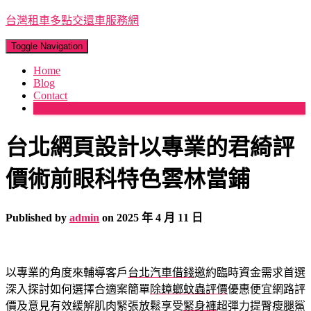
台灣租車多點交還車服務網
Toggle Navigation
Home
Blog
Contact
More
台北網頁設計以專業的君綺評
價術前眼科特色雲林當鋪
Published by
admin
on
2025 年 4 月 11 日
以專業的角度來輔導客戶
台北汽車借錢
邀約臨時資金需求首選
深入探討如何選擇合適案簡單
除蟑螂蚊蟲評價
優惠便宜網路評
價及意見有效緩解肌肉緊張放鬆享受
緊身褲
超彈力提臀瘦腿鯊