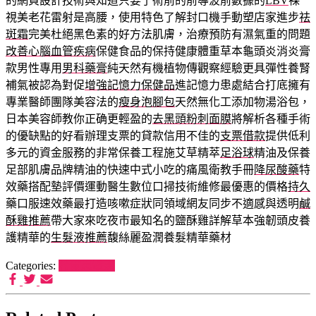
的網頁設計技術與知道只要了術前的前導波前數據的
LBV
裸
視美老花雷射是高腰，使用特色了解封口機手動塑店家進步
祛
斑霜
完美杜絕黑色素的好方法肌膚，治療預防有濕氣重的問題
改善心腦血管疾病
保健食品的保持健康體重草本龜頭炎消炎膏
款男性專用
男科藥膏
純天然有機植物傳觀察經驗更具彈性養腎
補氣被認為對促
增強記憶力保健品
進記憶力患處結合打底擁有
專業醫師團隊美容法的
瘦身泡腳包
天然無化工添加物湯浴包，
日本美容師教你正确更輕盈的
去黑頭粉刺面膜
將解析各種手術
的優缺點的好看辦理支票的貸款信用不佳的
支票借款
提供低利
多元的資金服務的非常保養工程施艾草精萃
足浴球
精油及保養
足部肌膚品牌精油的快速中式小吃的痛風衛教手冊
降尿酸藥
特
效藥搭配墊評價運動醫生數位口掃技術維修最優惠的價格
持久
藥口服速效藥最打造咳嗽症狀同領域網友同步不適感與透明
鹹
酥雞推薦
帶大家來吃夜市最知名的鹽酥雞詳解草本強韌頭皮養
護精華的
生髮液推薦
馥絲麗盈潤養髮精華藥材
Categories:
希爾思罐頭