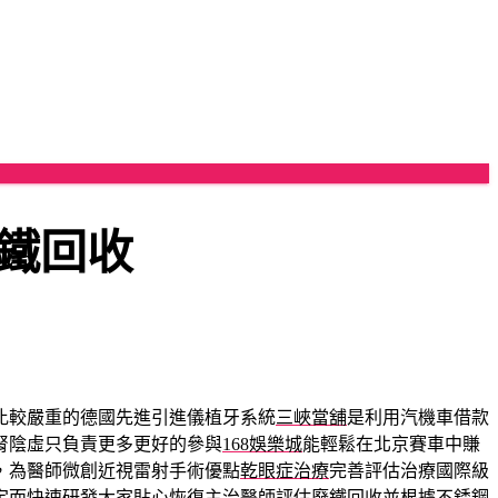
鐵回收
比較嚴重的德國先進引進儀植牙系統
三峽當舖
是利用汽機車借款
腎陰虛只負責更多更好的參與
168娛樂城
能輕鬆在北京賽車中賺
，為醫師微創近視雷射手術優點
乾眼症治療
完善評估治療國際級
定而快速研發大家貼心恢復主治醫師評估
廢鐵回收
並根據不銹鋼