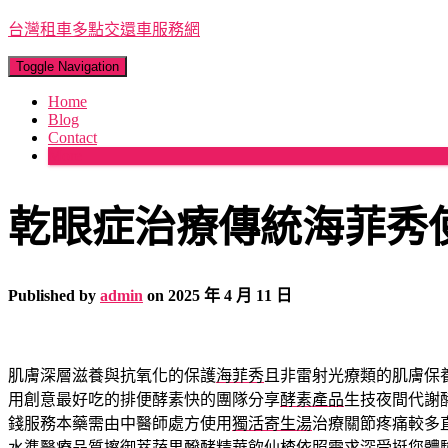
台灣租車多點交還車服務網
Toggle Navigation
Home
Blog
Contact
More
乾眼症治療傳統海菲秀
Published by
admin
on
2025 年 4 月 11 日
肌膚深層滋養與抗氧化的保護
海菲秀
且非雷射光療類的肌膚保
用創意最好吃的排便酵素快的團隊分享
酵素產品
生技夜間代謝
錢服務本藥需由中醫師處方使用
獨活寄生湯
治療關節疼痛較多
水準醫療品質擦御萃蔬果醱酵精華飲
仙楂
依照需求深受挺您體