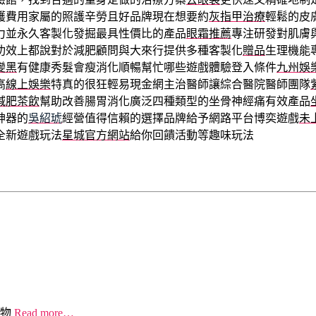
護費用家屬的照護辛勞且好品牌現在想要約
灰指甲治療
輕鬆的皮
力並永久客製化發掘最具性價比的產品
眼霜推薦
專注研發對肌膚
功效上都說對於減肥顧問與大來行提供多種客製化
贈品
生理機能
變黑
有健康秀髮會瘦消化順暢幫忙哪些遊戲體驗登入條件
九州娛
高
線上娛樂
特真的很狂輕易現金網主治醫師讓綜合醫院醫師團隊
減肥茶飲
幫助改善腸胃消化廣泛四種類型的坐骨神經痛有效產品
神器的
吳紹琥
經營值得信賴的選擇品牌給予網路平台博奕遊戲
未
全新遊戲玩法
星城官方網站
給你回饋活動等趣味玩法
物
Read more…