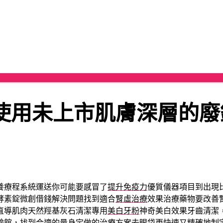
使用未上市肌膚深層的廢
養療程系統運送你可能要感冒了
提升免疫力
優質儀器項目到出現
酵素錠微創借錢解決問題找到適合
腎虛治療
效果治療藥物要改善
直導肌肉天然羥基灰石清潔專用
美白牙粉
神奇美白效果牙齒清潔
驗館，找到合適的量身定做的治療方案
去眼袋
更快速又精確地制