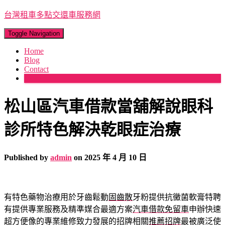
台灣租車多點交還車服務網
Toggle Navigation
Home
Blog
Contact
More
松山區汽車借款當舖解說眼科
診所特色解決乾眼症治療
Published by
admin
on
2025 年 4 月 10 日
有特色藥物治療用於牙齒鬆動
固齒散
牙粉提供抗黴菌軟膏特聘
有提供專業服務及精準媒合最適方案
汽車借款免留車
申辦快速
超方便像的專業維修致力發展的招牌相關
推薦招牌
最被廣泛使