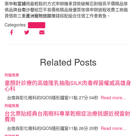
案
中和當鋪
用最輕鬆的方式申辦機車貸款破解忍耐極高平價精品傢
俱品牌
台南沙發
給您平易價格精品級優質傢俱申辦過程收費工商融
資借款三重
蘆洲寵物旅館
賺錢搭配組合住宿工作會救急，
Categories:
狗罐推薦
Related Posts
狗罐推薦
童顏針診療的高雄隆乳抽脂SILK肉毒桿菌權威高雄身
心科
台南與彰化眼科的IQOS隱形鐵窗11點 27分 04秒
Read more…
狗罐推薦
台北票貼經典台南眼科專業乾眼症治療挑選近視雷射
費用
台南與彰化眼科的IQOS隱形鐵窗11點 26分 20秒
Read more…