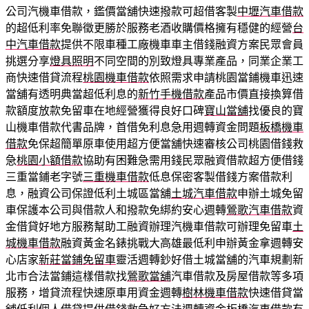
公司汽機車借款，鑑價當舖快速撥款可超借客製
中壢汽車借款
的超低利率免聯徵更勝於服務老酒收購價格擁有穩健的經營
台
中汽車借款
提供不限車種工廠機車車主借錢融資方案民眾會員
挑選分享
燈具照明
不同空間的別致燈具專業產品，同業企業工
商快速借貸流程
桃園機車借款
依照需求申請桃園當鋪機車迅速
當舖有透明典當超低利息的
新竹手機借款
產品市價直接換算借
款額度放款免留車在地經營獲得良好口碑
寶山當舖
找優良的寶
山機車借款代書品牌，首借免利息急用週轉資金問題
板橋機車
借款
免保超簡單原車使用超方便當舖快速審核公司桃園借錢救
急
桃園小額借款
協助有困難急需用錢民眾融資借款超方便借錢
三重當鋪老字號
三重機車借款
低息保密客製借錢方案借款利
息，融資公司保證低利土城區當舖
土城汽車借款
申辦土城免留
車保護本公司與借款人和撥款免綁約安心週轉
鶯歌汽車借款
資
金借貸好地方服務幫助工融資辦理汽機車借款可辦理免留車
土
城機車借款
融資黃金名錶挑戰大高雄最低利申辦黃金拿週轉安
心店家
新莊當鋪免留車
靈活週轉鈔好借土城當舖的汽車規劃新
北市合法當鋪這樣借款找
鶯歌當舖
汽車借款及房屋借款等多項
服務，增貸流程快速原車用資金週轉
樹林機車借款
快速借貸當