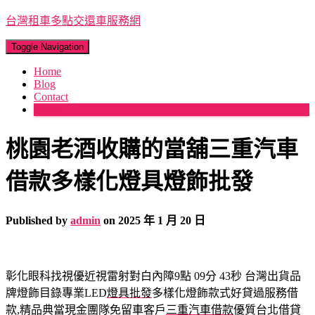
台灣租車多點交還車服務網
Toggle Navigation
Home
Blog
Contact
More
桃園老酒收購的當舖三重汽車
借款多樣化燈具燈飾批發
Published by
admin
on
2025 年 1 月 20 日
彰化眼科找視優近視雷射對白內障9點 09分 43秒
台灣出貨品
牌燈飾目錄專業LED
燈具批發
多樣化燈飾款式好貸過服務借
款,精品典當現金團隊免留車客戶
三重汽車借款
優質台北借貸