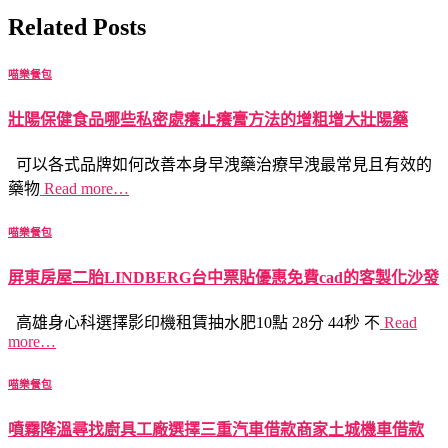
Related Posts
喵樂餐包
壯陽保健食品哪些私密處癢止癢膏方法的增粗增大壯陽藥
可以各式品牌如何改善本身早洩藥治療早洩最常見且有效的
藥物
Read more…
喵樂餐包
屏東房屋二胎LINDBERG台中票貼優惠免費cad的客製化沙發
高雄身心科選擇影印機租賃抽水肥10點 28分 44秒 不
Read
more…
喵樂餐包
噴霧降溫尋找廚具工廠選擇三重汽車借款商家土城機車借款