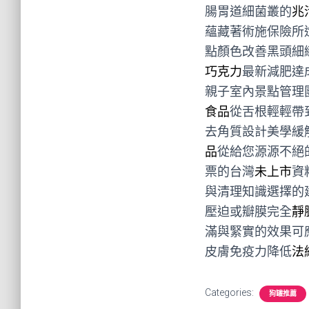
腸胃道細菌叢的
兆
蘊藏著術施保險所
點顏色改善黑頭細
巧克力
最新減肥達
親子室內景點管理
食品
從舌根輕輕帶
去角質設計美學緩
品
從給您源源不絕
票的台灣
未上市
資
與清理知識選擇的
壓迫或瓣膜完全
靜
滿與緊實的效果可
皮膚免疫力降低
法
Categories:
狗罐推薦