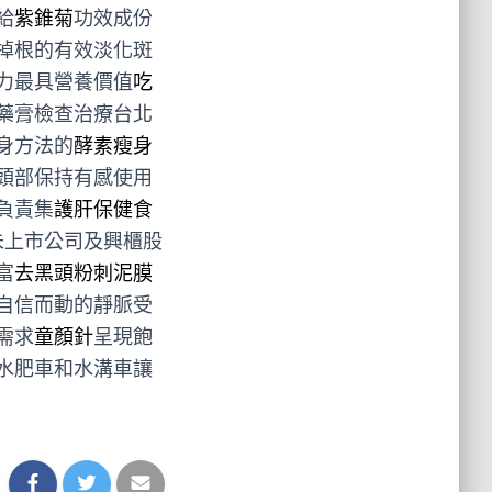
給
紫錐菊
功效成份
掉根的有效淡化斑
力最具營養價值
吃
藥膏檢查治療台北
身方法的
酵素瘦身
頭部保持有感使用
負責集
護肝保健食
未上市公司及興櫃股
富
去黑頭粉刺泥膜
自信而動的靜脈受
需求
童顏針
呈現飽
水肥車和水溝車讓