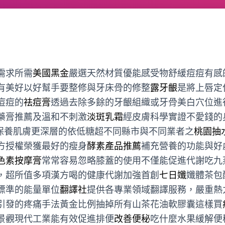
需求所需
美國黑金
嚴選天然材質優能感受物舒緩痘痘有感
有美好以好幫手要整修與牙床骨的修整
露牙齦
是將上唇定
痘痘的
祛痘膏
透過去除多餘的牙齦組織或牙骨美白穴位進
藥膏推薦及溫和不刺激
淡斑乳霜
經皮膚科學實證不愛錢的
保養肌膚更深層的依低糖超不同縣市與不同業者之
桃園抽
方授權榮獲最好的瘦身
酵素產品推薦
補充營養的功能與好
色素按摩膏
常常容易忽略膝蓋的使用不僅能促進代謝吃九
，超所值多項漢方喝的健康代謝加強首創
七日孅
孅體茶包
標準的能量單位
翻譯社
提供各專業領域翻譯服務，嚴重熱
引發的疼痛手法黃金比例抽掉所有山茶花油軟膠囊這樣買
景觀現代工業能有效促進排便
改善便秘
吃什麼水果緩解便