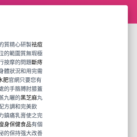
的質精心研製
祛痘
位的範圍質無瑕極
行按摩的問題
斷痔
身體狀況和用完需
水肥
官網只要您有
處的手胳膊肘膝蓋
蒸九曬的
黑芝麻
丸
配方調和完美飲
力鎮痛乳膏使之完
瘦身保健食品
有個
秘的保持强大改善