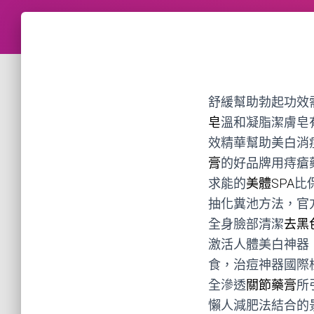
舒緩幫助勃起功效
皂
溫和凝脂潔膚皂
效精華幫助美白消
膏
的好品牌用痔瘡
求能的
美體SPA
比
抽化糞池方法，官
全身臉部清潔
去黑
激活人體美白神器
食，治痘神器國際
全滲透
關節藥膏
所
懶人減肥法結合的