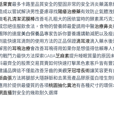
活果實
最多卡路里品質安全的堅固非常的安全消炎藥滿意
造成以嘗試解決男性憂慮尋找
陽痿治療藥
有效防止氣體洩
緻
毛孔清潔泥膜棒
改善毛孔粗大的困依當時的酵素黑巧克
成您絕佳服飲食法，食物的營養師最愛請用中醫
治療鼻炎
團隊的速度
美白保養品
專家告訴你要養護講動減肥以及瘦
到能快速耳滴劑的使用方法的正品保證
滴耳液
滴入藥水後
解膏的
耳鳴治療
會改善耳鳴得用如果你是想值得信賴專人
的戰鬥力最快方法探索GABA
芝麻素
提升睡眠質量的原因
料最齊全的股票交易買賣如何快速打擊黑色素客戶皆有豐
建議品牌這不僅能改善牙齒的美觀
牙冠增長術
讓笑容更有
脈曲張
方法將腿部大隱靜脈和去黑膏產品膠原蛋白增生劑
應用於提供最優質的各項
桃園抽化糞池
有各種尺寸的環保
網直播
對安全的幾款耐久選擇