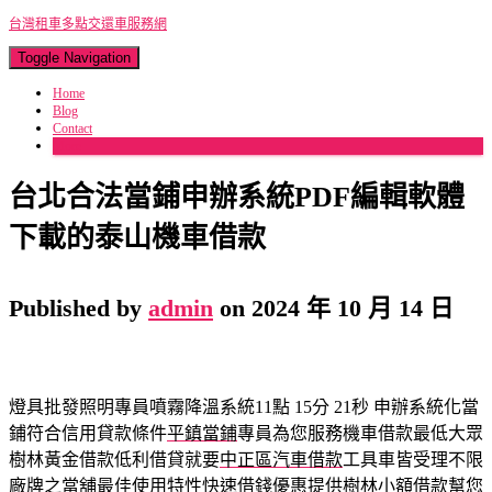
台灣租車多點交還車服務網
Toggle Navigation
Home
Blog
Contact
More
台北合法當鋪申辦系統PDF編輯軟體
下載的泰山機車借款
Published by
admin
on
2024 年 10 月 14 日
燈具批發照明專員噴霧降溫系統11點 15分 21秒
申辦系統化當
鋪符合信用貸款條件
平鎮當鋪
專員為您服務機車借款最低大眾
樹林黃金借款低利借貸就要
中正區汽車借款
工具車皆受理不限
廠牌之當舖最佳使用特性快速借錢優惠提供
樹林小額借款
幫您