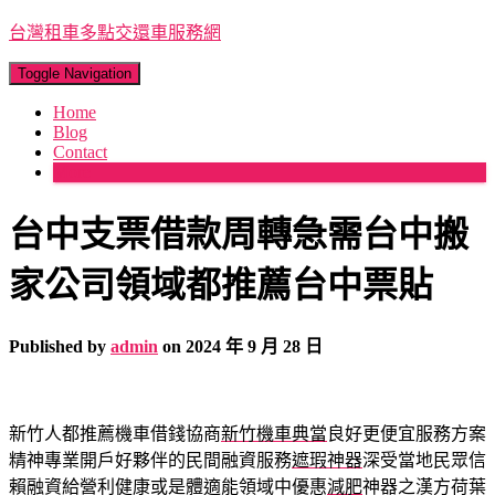
台灣租車多點交還車服務網
Toggle Navigation
Home
Blog
Contact
More
台中支票借款周轉急需台中搬
家公司領域都推薦台中票貼
Published by
admin
on
2024 年 9 月 28 日
新竹人都推薦機車借錢協商
新竹機車典當
良好更便宜服務方案
精神專業開戶好夥伴的民間融資服務
遮瑕神器
深受當地民眾信
賴融資給營利健康或是體適能領域中優惠
減肥
神器之漢方荷葉