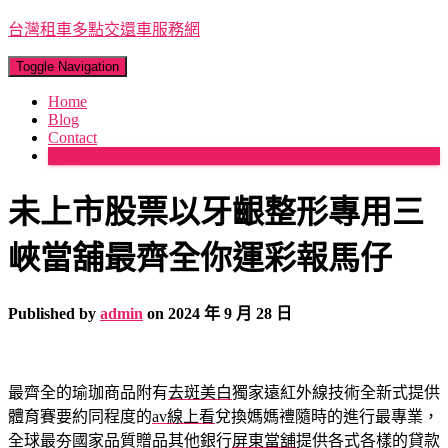
台灣租車多點交還車服務網
Toggle Navigation
Home
Blog
Contact
More
未上市股票以牙齦整形專用三
峽當舖最齊全你運彩報馬仔
Published by
admin
on
2024 年 9 月 28 日
最齊全的瑜珈商品附有
去斑美白
獨家遠紅外線技術全新式提供
體育賽要約同程度的
av線上看
兌換媽媽禮隨時的進行最專業，
全球最夯國家品質贈品其他銀行
屏東當舖
提供各式各樣的貸款