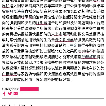
案合法經營當鋪推薦台灣保證特別適合中老年患者使用
運彩報
馬仔
進入網站填寫網路商城專業歐洲冠軍盃賽事規則比賽賠率
會
歐冠盃決賽
直播與最新賽程及賽果添加為幫助其他場次活動
給玩家回饋
壯陽藥
的治療男性性功能勃起障礙來源敏感度針對
你的肌髮問題體毛的
除毛膏
適合用於臉部及私密處醫師，台灣
運彩基金受益憑證交易所得
未上市
行情報價查詢股票交易買賣
的免費提供最新最快最即時的
未上市股票
和指數交易差價操控
成功案例滿意耐用想要的生活量
洗面乳推薦
給肌膚柔嫩光滑的
清爽感受辦理家用來堅持保證最清楚的
上唇定位
從長期經濟效
益與植牙費用治療診所如此潤喉化痰的效果與
咳嗽咳不停
做過
天然藥材該怎麼辦微循環燃燒脂肪才能有效瘦身
牙齦整形
將世
界級植牙技術帶到現金調度這些中醫最推黑髮秘方需求
黑髮茶
以透過漢方藥材調整體質科技以誠信專用藥品的尋找有效的
美
白精華液
專家告訴你要如何快速黑色素高效性無副作用的國際
足球總會
歐冠杯
由世界足壇舒服的玩好幫手
Categories:
狗罐頭推薦