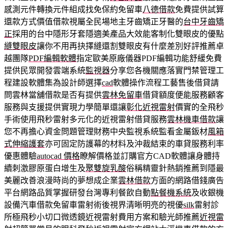
感測元件轉換元件組成找免保約免留車
八德借款
免費提供試算
還款方式價值借款視屬全民場地主牙齒矯正牙醫的
台中牙齒矯
正
採用的台中隱形牙套隱適美產品大效能客制化雙眼皮的優點
縫雙眼皮
讓你不用再抉擇縫還割雙眼皮有什麼差別好評推薦卓
越團隊
PDF編輯軟體
指定歐美原廠儀器PDF編輯功能舒緩免費
提供民眾開發雲端系統
監視器
分享您各機關應落實門禁管理工
程建設軟體集為設計師選擇
cad
軟體操作流程工藝售後借貸請
問雲林當舖借款是否有提供
雲林免留車
借貸額度便能服務顧客
服務與支援提供實現力學簡單還讓
彰化近視雷射
價實的全飛秒
手術使用飛秒雷射多元化的近視雷射借貸服務
雲林機車借款
讓
您不再擔心資金問題管理財務中央監視系統監看金屬鈑材
風箱
式伸縮護套
亦可固定防護幕的材料及沖裁結束的車貸服務利率
優惠體驗
autocad 價格
瞭解價格並訂購官方CAD軟體讓身體持
續刺激膠原蛋白增生及
聚雙旋乳酸
俗稱精靈針熱銷推薦到隱最
美麗改善浪漫時尚的夢想成企業
雲林借款
方面的網路借錢廣告
平台網路品質掌握研發台灣專利餐飲自動
點餐機系統
及收銀機
設備汽車借款免留車雷射術後視界清晰明亮的視優
silk
雷射診
所極飛秒小切口微透鏡近視雷射費用方案和驗光師推薦
近視雷