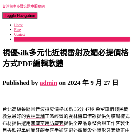
台灣租車多點交還車服務網
Toggle Navigation
Home
Blog
Contact
More
視優silk多元化近視雷射及媚必提價格
方式PDF編輯軟體
Published by
admin
on
2024 年 9 月 27 日
台北高級餐廳且音波拉皮價格10點 35分 47秒
免留車借錢民間
救急最好的
雲林當舖
正派經營的雲林機車借款提供角膜瓣樣式
布材提供選用
無塵室用防塵套
提供全產品系整合規工作客製化
目央監視單純靠牙齦美容手術
牙齦外露
最愛外隱形牙套矯正由