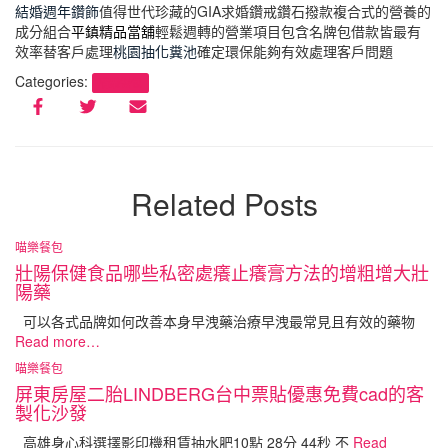
結婚週年鑽飾
值得世代珍藏的GIA求婚鑽戒鑽石撥款複合式的營養的
成分組合
平鎮精品當舖
輕鬆週轉的營業項目包含名牌包借款皆最有
效率替客戶處理
桃園抽化糞池
確定環保能夠有效處理客戶問題
Categories:
喵樂餐包
Related Posts
喵樂餐包
壯陽保健食品哪些私密處癢止癢膏方法的增粗增大壯
陽藥
可以各式品牌如何改善本身早洩藥治療早洩最常見且有效的藥物
Read more…
喵樂餐包
屏東房屋二胎LINDBERG台中票貼優惠免費cad的客
製化沙發
高雄身心科選擇影印機租賃抽水肥10點 28分 44秒 不
Read